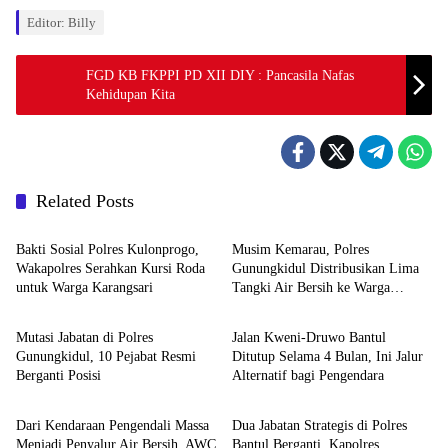
Editor: Billy
FGD KB FKPPI PD XII DIY : Pancasila Nafas
Kehidupan Kita
Related Posts
Berita
Berita
Bakti Sosial Polres Kulonprogo,
Musim Kemarau, Polres
Wakapolres Serahkan Kursi Roda
Gunungkidul Distribusikan Lima
untuk Warga Karangsari
Tangki Air Bersih ke Warga
Berita
Berita
Paliyan
Mutasi Jabatan di Polres
Jalan Kweni-Druwo Bantul
Gunungkidul, 10 Pejabat Resmi
Ditutup Selama 4 Bulan, Ini Jalur
Berganti Posisi
Alternatif bagi Pengendara
Berita
Berita
Dari Kendaraan Pengendali Massa
Dua Jabatan Strategis di Polres
Menjadi Penyalur Air Bersih, AWC
Bantul Berganti, Kapolres