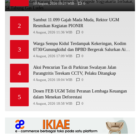
10 August, 2026 10:27 WIB
0
Sambut 11.099 Gajah Mada Muda, Rektor UGM
2
Resmikan Kegiatan PIONIR
4 August, 2026 11:36 WIB
0
Warga Sempu Kidul Terdampak Kekeringan, Kodim
3
0730/Gunungkidul dan BPBD Bergerak Salurkan Air
Bersih
4 August, 2026 17:09 WIB
0
Aksi Pencurian Tas di Parkiran Swalayan Jalan
4
Parangtritis Terekam CCTV, Pelaku Ditangkap
4 August, 2026 18:04 WIB
0
Dosen FEB UGM Teliti Peranan Lembaga Keuangan
5
dalam Menekan Deforestasi
4 August, 2026 18:58 WIB
0