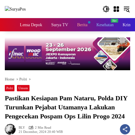
Skip
to
content
Home
Lensa Depok
Surya TV
Berita
Kesehatan
Krimin
Home
Polri
Polri
Umum
Pastikan Kesiapan Pam Nataru, Polda DIY
Turunkan Pejabat Utamanya Lakukan
Pengecekan Pospam Ops Lilin Progo 2024
BLY
2 Min Read
21 December, 2024 20:40 WIB