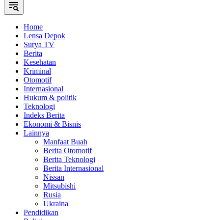
Home
Lensa Depok
Surya TV
Berita
Kesehatan
Kriminal
Otomotif
Internasional
Hukum & politik
Teknologi
Indeks Berita
Ekonomi & Bisnis
Lainnya
Manfaat Buah
Berita Otomotif
Berita Teknologi
Berita Internasional
Nissan
Mitsubishi
Rusia
Ukraina
Pendidikan