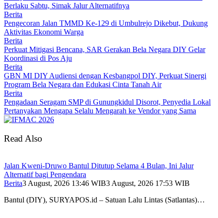
Berlaku Sabtu, Simak Jalur Alternatifnya
Berita
Pengecoran Jalan TMMD Ke-129 di Umbulrejo Dikebut, Dukung
Aktivitas Ekonomi Warga
Berita
Perkuat Mitigasi Bencana, SAR Gerakan Bela Negara DIY Gelar
Koordinasi di Pos Aju
Berita
GBN MI DIY Audiensi dengan Kesbangpol DIY, Perkuat Sinergi
Program Bela Negara dan Edukasi Cinta Tanah Air
Berita
Pengadaan Seragam SMP di Gunungkidul Disorot, Penyedia Lokal
Pertanyakan Mengapa Selalu Mengarah ke Vendor yang Sama
Read Also
Jalan Kweni-Druwo Bantul Ditutup Selama 4 Bulan, Ini Jalur
Alternatif bagi Pengendara
Berita
3 August, 2026 13:46 WIB
3 August, 2026 17:53 WIB
Bantul (DIY), SURYAPOS.id – Satuan Lalu Lintas (Satlantas)…