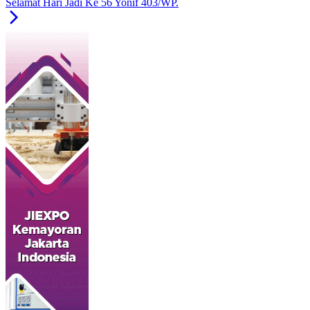
Selamat Hari Jadi Ke 56 Yonif 403/WP.