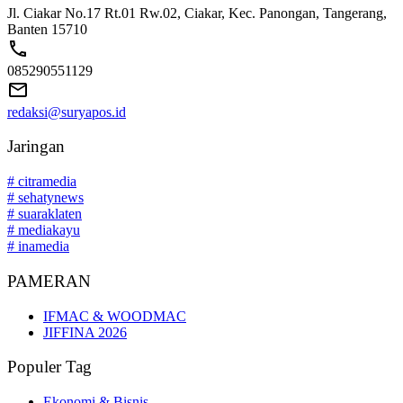
Jl. Ciakar No.17 Rt.01 Rw.02, Ciakar, Kec. Panongan, Tangerang,
Banten 15710
085290551129
redaksi@suryapos.id
Jaringan
# citramedia
# sehatynews
# suaraklaten
# mediakayu
# inamedia
PAMERAN
IFMAC & WOODMAC
JIFFINA 2026
Populer Tag
Ekonomi & Bisnis