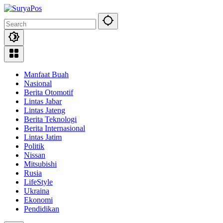
Skip
to
content
Manfaat Buah
Nasional
Berita Otomotif
Lintas Jabar
Lintas Jateng
Berita Teknologi
Berita Internasional
Lintas Jatim
Politik
Nissan
Mitsubishi
Rusia
LifeStyle
Ukraina
Ekonomi
Pendidikan