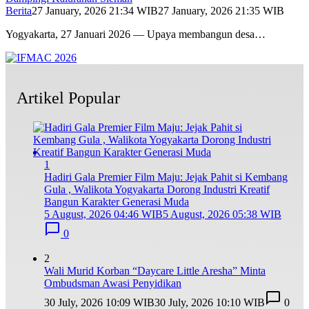
Berita
27 January, 2026 21:34 WIB
27 January, 2026 21:35 WIB
Yogyakarta, 27 Januari 2026 — Upaya membangun desa…
Artikel Popular
1
Hadiri Gala Premier Film Maju: Jejak Pahit si Kembang
Gula , Walikota Yogyakarta Dorong Industri Kreatif
Bangun Karakter Generasi Muda
5 August, 2026 04:46 WIB
5 August, 2026 05:38 WIB
0
2
Wali Murid Korban “Daycare Little Aresha” Minta
Ombudsman Awasi Penyidikan
30 July, 2026 10:09 WIB
30 July, 2026 10:10 WIB
0