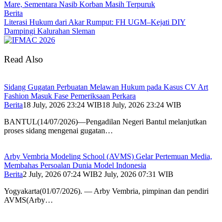
Mare, Sementara Nasib Korban Masih Terpuruk
Berita
Literasi Hukum dari Akar Rumput: FH UGM–Kejati DIY
Dampingi Kalurahan Sleman
Read Also
Sidang Gugatan Perbuatan Melawan Hukum pada Kasus CV Art
Fashion Masuk Fase Pemeriksaan Perkara
Berita
18 July, 2026 23:24 WIB
18 July, 2026 23:24 WIB
BANTUL(14/07/2026)—Pengadilan Negeri Bantul melanjutkan
proses sidang mengenai gugatan…
Arby Vembria Modeling School (AVMS) Gelar Pertemuan Media,
Membahas Persoalan Dunia Model Indonesia
Berita
2 July, 2026 07:24 WIB
2 July, 2026 07:31 WIB
Yogyakarta(01/07/2026). — Arby Vembria, pimpinan dan pendiri
AVMS(Arby…