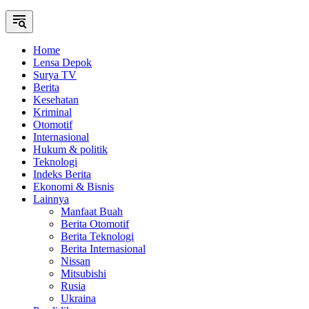
Home
Lensa Depok
Surya TV
Berita
Kesehatan
Kriminal
Otomotif
Internasional
Hukum & politik
Teknologi
Indeks Berita
Ekonomi & Bisnis
Lainnya
Manfaat Buah
Berita Otomotif
Berita Teknologi
Berita Internasional
Nissan
Mitsubishi
Rusia
Ukraina