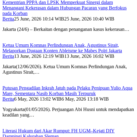
Kementrian PPPA dan LPSK Memperkuat Sinergi dalam
Menangani Kekerasan dalam Hubungan Pacaran yang Berfokus
pada Korban
Berita
25 June, 2026 10:14 WIB
25 June, 2026 10:40 WIB
Jakarta (24/6) – Berkaitan dengan penanganan kasus kekerasan…
Ketua Umum Komnas Perlindungan Anak, Agustinus Sirait,
Melaporkan Dugaan Konten Ableisme ke Mabes Polri Jakarta
Berita
13 June, 2026 12:19 WIB
13 June, 2026 16:02 WIB
Jakarta(12/06/2026). Ketua Umum Komnas Perlindungan Anak,
Agustinus Sirait,…
Putusan Pengadilan Inkrah Jatuh pada Pelaku Penipuan Yulio Aqua
Mare, Sementara Nasib Korban Masih Terpuruk
Berita
6 May, 2026 13:02 WIB
6 May, 2026 13:18 WIB
Yogyakarta(01/05/2026). Perjuangan Abi Husni untuk mendapatkan
keadilan yang…
Literasi Hukum dari Akar Rumput: FH UGM–Kejati DIY
Dampingi Kalurahan Sleman