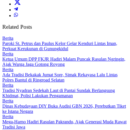
Related Posts
Berita
Paroki St. Petrus dan Paulus Kelor Gelar Kenduri Lintas Iman,
Perkuat Kerukunan di Gunungkidul
Berita
Ketua Umum DPP FKJR Hadiri Malam Puncak Rasulan Ngringin,
Ajak Warga Jaga Gotong Royong
Berita
Ada Tradisi Bekakak Jumat Sore, Simak Rekayasa Lalu Lintas
Polres Bantul di Ringroad Selatan
Berita
Tradisi Nyadran Sedekah Laut di Pantai Sundak Berlangsung
Khidmat, Polisi Lakukan Pengamanan
Berita
Dinas Kebudayaan DIY Buka Audisi GBN 2026, Perebutkan Tiket
ke Istana Negara
Berita
Mega-Harno Hadiri Rasulan Pakrandu, Ajak Generasi Muda Rawat
Tradisi Jawa