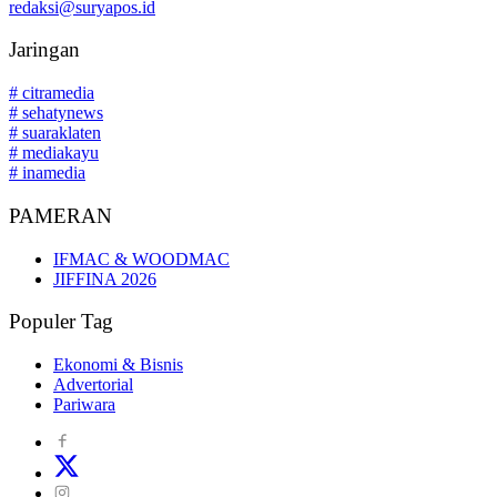
redaksi@suryapos.id
Jaringan
# citramedia
# sehatynews
# suaraklaten
# mediakayu
# inamedia
PAMERAN
IFMAC & WOODMAC
JIFFINA 2026
Populer Tag
Ekonomi & Bisnis
Advertorial
Pariwara