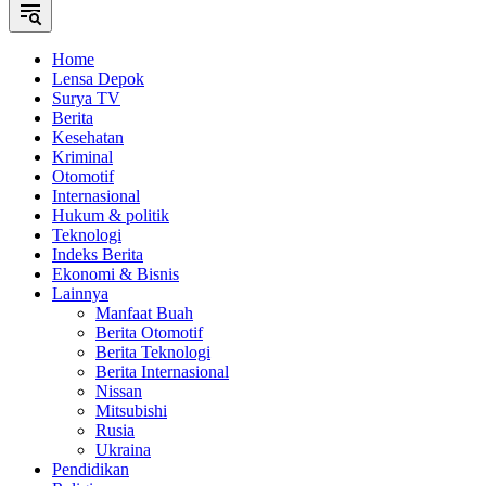
Home
Lensa Depok
Surya TV
Berita
Kesehatan
Kriminal
Otomotif
Internasional
Hukum & politik
Teknologi
Indeks Berita
Ekonomi & Bisnis
Lainnya
Manfaat Buah
Berita Otomotif
Berita Teknologi
Berita Internasional
Nissan
Mitsubishi
Rusia
Ukraina
Pendidikan