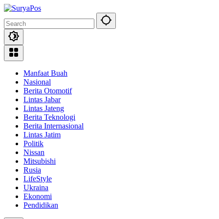
Skip
to
content
Manfaat Buah
Nasional
Berita Otomotif
Lintas Jabar
Lintas Jateng
Berita Teknologi
Berita Internasional
Lintas Jatim
Politik
Nissan
Mitsubishi
Rusia
LifeStyle
Ukraina
Ekonomi
Pendidikan