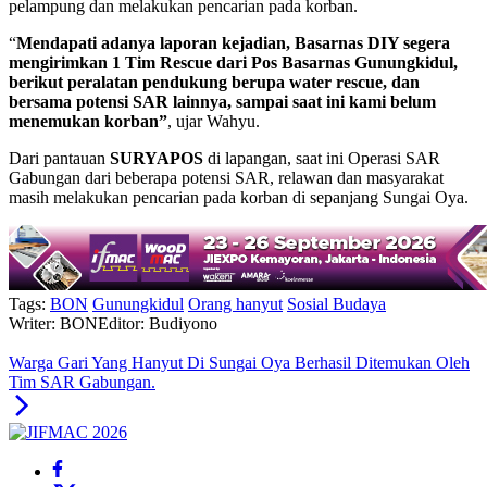
pelampung dan melakukan pencarian pada korban.
“
Mendapati adanya laporan kejadian, Basarnas DIY segera
mengirimkan 1 Tim Rescue dari Pos Basarnas Gunungkidul,
berikut peralatan pendukung berupa water rescue, dan
bersama potensi SAR lainnya, sampai saat ini kami belum
menemukan korban”
, ujar Wahyu.
Dari pantauan
SURYAPOS
di lapangan, saat ini Operasi SAR
Gabungan dari beberapa potensi SAR, relawan dan masyarakat
masih melakukan pencarian pada korban di sepanjang Sungai Oya.
Tags:
BON
Gunungkidul
Orang hanyut
Sosial Budaya
Writer: BON
Editor: Budiyono
Warga Gari Yang Hanyut Di Sungai Oya Berhasil Ditemukan Oleh
Tim SAR Gabungan.