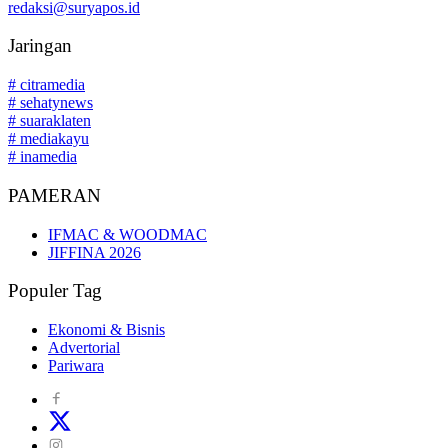
redaksi@suryapos.id
Jaringan
# citramedia
# sehatynews
# suaraklaten
# mediakayu
# inamedia
PAMERAN
IFMAC & WOODMAC
JIFFINA 2026
Populer Tag
Ekonomi & Bisnis
Advertorial
Pariwara