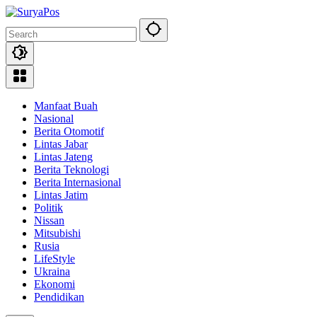
Skip
to
content
Manfaat Buah
Nasional
Berita Otomotif
Lintas Jabar
Lintas Jateng
Berita Teknologi
Berita Internasional
Lintas Jatim
Politik
Nissan
Mitsubishi
Rusia
LifeStyle
Ukraina
Ekonomi
Pendidikan