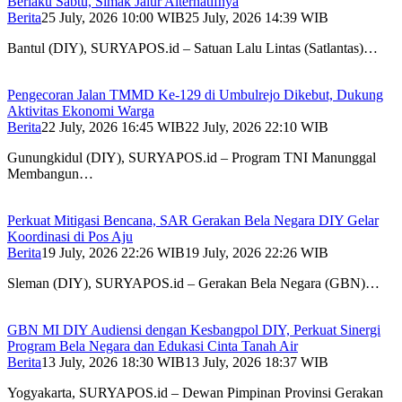
Berlaku Sabtu, Simak Jalur Alternatifnya
Berita
25 July, 2026 10:00 WIB
25 July, 2026 14:39 WIB
Bantul (DIY), SURYAPOS.id – Satuan Lalu Lintas (Satlantas)…
Pengecoran Jalan TMMD Ke-129 di Umbulrejo Dikebut, Dukung
Aktivitas Ekonomi Warga
Berita
22 July, 2026 16:45 WIB
22 July, 2026 22:10 WIB
Gunungkidul (DIY), SURYAPOS.id – Program TNI Manunggal
Membangun…
Perkuat Mitigasi Bencana, SAR Gerakan Bela Negara DIY Gelar
Koordinasi di Pos Aju
Berita
19 July, 2026 22:26 WIB
19 July, 2026 22:26 WIB
Sleman (DIY), SURYAPOS.id – Gerakan Bela Negara (GBN)…
GBN MI DIY Audiensi dengan Kesbangpol DIY, Perkuat Sinergi
Program Bela Negara dan Edukasi Cinta Tanah Air
Berita
13 July, 2026 18:30 WIB
13 July, 2026 18:37 WIB
Yogyakarta, SURYAPOS.id – Dewan Pimpinan Provinsi Gerakan