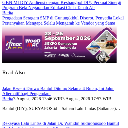
GBN MI DIY Audiensi dengan Kesbangpol DIY, Perkuat Sinergi
Program Bela Negara dan Edukasi Cinta Tanah Air
Berita
Pengadaan Seragam SMP di Gunungkidul Disorot, Penyedia Lokal
Pertanyakan Mengapa Selalu Mengarah ke Vendor yang Sama
Read Also
Jalan Kweni-Druwo Bantul Ditutup Selama 4 Bulan, Ini Jalur
Alternatif bagi Pengendara
Berita
3 August, 2026 13:46 WIB
3 August, 2026 17:53 WIB
Bantul (DIY), SURYAPOS.id – Satuan Lalu Lintas (Satlantas)…
Rekayasa Lalu Lintas di Jalan Dr. Wahidin Sudirohusodo Bantul