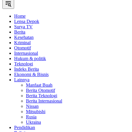
Home
Lensa Depok
Surya TV
Berita
Kesehatan
Kriminal
Otomotif
Internasional
Hukum & politik
Teknologi
Indeks Berita
Ekonomi & Bisnis
Lainnya
Manfaat Buah
Berita Otomotif
Berita Teknologi
Berita Internasional
Nissan
Mitsubishi
Rusia
Ukraina
Pendidikan