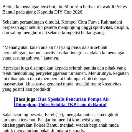
Berkat kemenangan tersebut, tim Shorttrim berhak mewakili Polres
Bantul pada ajang Kapolda DIY Cup 2026.
Sebelum pertandingan dimulai, Kompol Citra Fatwa Rahmadani
berpesan agar seluruh peserta menjunjung tinggi sportivitas, disiplin,
dan saling menghormati selama kompetisi berlangsung.
“Menang atau kalah adalah hal yang biasa dalam sebuah
pertandingan, namun sportivitas dan integritas adalah kemenangan
yang sesungguhnya,” katanya.
Apresiasi juga disampaikan kepada seluruh panitia dan pihak yang
telah mendukung penyelenggaraan turnamen. Menurutnya, kegiatan
ini diharapkan dapat mempererat hubungan Polri dengan
masyarakat, khususnya generasi muda, melalui ruang kreativitas
yang positif dan produktif.
Baca juga:
Dua Spesialis Pencurian Pompa Air
Ditangkap, Polisi Selidiki TKP Lain di Bantul
Salah seorang peserta, Farel (17), mengaku antusias mengikuti
turnamen tersebut. Pelajar itu menilai kompetisi yang
diselenggarakan Polres Bantul menjadi wadah bagi anak muda
untuk menyalurkan bakat di bidang e-sports.