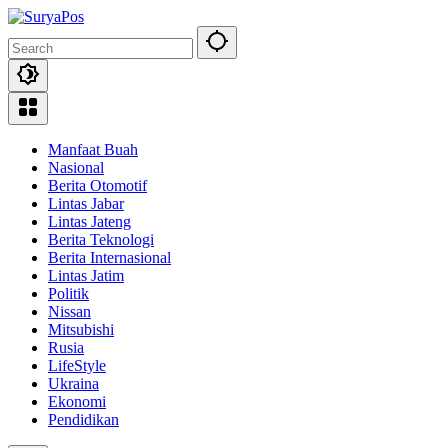
Skip
to
content
Manfaat Buah
Nasional
Berita Otomotif
Lintas Jabar
Lintas Jateng
Berita Teknologi
Berita Internasional
Lintas Jatim
Politik
Nissan
Mitsubishi
Rusia
LifeStyle
Ukraina
Ekonomi
Pendidikan