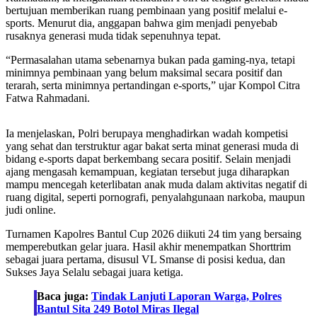
bertujuan memberikan ruang pembinaan yang positif melalui e-
sports. Menurut dia, anggapan bahwa gim menjadi penyebab
rusaknya generasi muda tidak sepenuhnya tepat.
“Permasalahan utama sebenarnya bukan pada gaming-nya, tetapi
minimnya pembinaan yang belum maksimal secara positif dan
terarah, serta minimnya pertandingan e-sports,” ujar Kompol Citra
Fatwa Rahmadani.
Ia menjelaskan, Polri berupaya menghadirkan wadah kompetisi
yang sehat dan terstruktur agar bakat serta minat generasi muda di
bidang e-sports dapat berkembang secara positif. Selain menjadi
ajang mengasah kemampuan, kegiatan tersebut juga diharapkan
mampu mencegah keterlibatan anak muda dalam aktivitas negatif di
ruang digital, seperti pornografi, penyalahgunaan narkoba, maupun
judi online.
Turnamen Kapolres Bantul Cup 2026 diikuti 24 tim yang bersaing
memperebutkan gelar juara. Hasil akhir menempatkan Shorttrim
sebagai juara pertama, disusul VL Smanse di posisi kedua, dan
Sukses Jaya Selalu sebagai juara ketiga.
Baca juga:
Tindak Lanjuti Laporan Warga, Polres
Bantul Sita 249 Botol Miras Ilegal