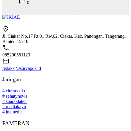
0
Jl. Ciakar No.17 Rt.01 Rw.02, Ciakar, Kec. Panongan, Tangerang,
Banten 15710
085290551129
redaksi@suryapos.id
Jaringan
# citramedia
# sehatynews
# suaraklaten
# mediakayu
# inamedia
PAMERAN