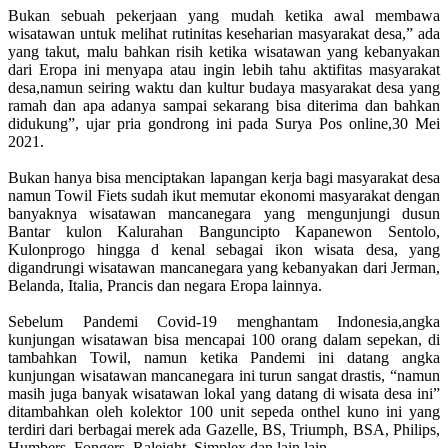
Bukan sebuah pekerjaan yang mudah ketika awal membawa
wisatawan untuk melihat rutinitas keseharian masyarakat desa,” ada
yang takut, malu bahkan risih ketika wisatawan yang kebanyakan
dari Eropa ini menyapa atau ingin lebih tahu aktifitas masyarakat
desa,namun seiring waktu dan kultur budaya masyarakat desa yang
ramah dan apa adanya sampai sekarang bisa diterima dan bahkan
didukung”, ujar pria gondrong ini pada Surya Pos online,30 Mei
2021.
Bukan hanya bisa menciptakan lapangan kerja bagi masyarakat desa
namun Towil Fiets sudah ikut memutar ekonomi masyarakat dengan
banyaknya wisatawan mancanegara yang mengunjungi dusun
Bantar kulon Kalurahan Banguncipto Kapanewon Sentolo,
Kulonprogo hingga d kenal sebagai ikon wisata desa, yang
digandrungi wisatawan mancanegara yang kebanyakan dari Jerman,
Belanda, Italia, Prancis dan negara Eropa lainnya.
Sebelum Pandemi Covid-19 menghantam Indonesia,angka
kunjungan wisatawan bisa mencapai 100 orang dalam sepekan, di
tambahkan Towil, namun ketika Pandemi ini datang angka
kunjungan wisatawan mancanegara ini turun sangat drastis, “namun
masih juga banyak wisatawan lokal yang datang di wisata desa ini”
ditambahkan oleh kolektor 100 unit sepeda onthel kuno ini yang
terdiri dari berbagai merek ada Gazelle, BS, Triumph, BSA, Philips,
Humbers, Fongers, Raleight, Simplex dan lain lain.