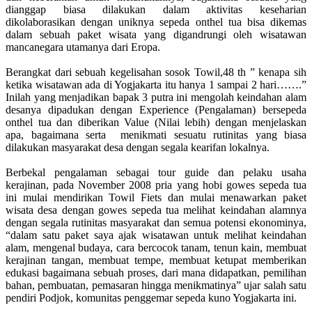
dianggap biasa dilakukan dalam aktivitas keseharian
dikolaborasikan dengan uniknya sepeda onthel tua bisa dikemas
dalam sebuah paket wisata yang digandrungi oleh wisatawan
mancanegara utamanya dari Eropa.
Berangkat dari sebuah kegelisahan sosok Towil,48 th ” kenapa sih
ketika wisatawan ada di Yogjakarta itu hanya 1 sampai 2 hari…….”
Inilah yang menjadikan bapak 3 putra ini mengolah keindahan alam
desanya dipadukan dengan Experience (Pengalaman) bersepeda
onthel tua dan diberikan Value (Nilai lebih) dengan menjelaskan
apa, bagaimana serta menikmati sesuatu rutinitas yang biasa
dilakukan masyarakat desa dengan segala kearifan lokalnya.
Berbekal pengalaman sebagai tour guide dan pelaku usaha
kerajinan, pada November 2008 pria yang hobi gowes sepeda tua
ini mulai mendirikan Towil Fiets dan mulai menawarkan paket
wisata desa dengan gowes sepeda tua melihat keindahan alamnya
dengan segala rutinitas masyarakat dan semua potensi ekonominya,
“dalam satu paket saya ajak wisatawan untuk melihat keindahan
alam, mengenal budaya, cara bercocok tanam, tenun kain, membuat
kerajinan tangan, membuat tempe, membuat ketupat memberikan
edukasi bagaimana sebuah proses, dari mana didapatkan, pemilihan
bahan, pembuatan, pemasaran hingga menikmatinya” ujar salah satu
pendiri Podjok, komunitas penggemar sepeda kuno Yogjakarta ini.