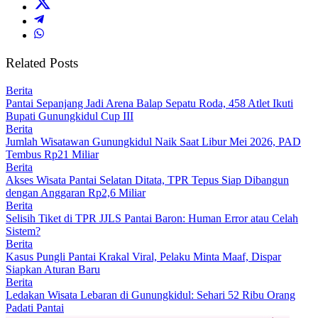
Related Posts
Berita
Pantai Sepanjang Jadi Arena Balap Sepatu Roda, 458 Atlet Ikuti
Bupati Gunungkidul Cup III
Berita
Jumlah Wisatawan Gunungkidul Naik Saat Libur Mei 2026, PAD
Tembus Rp21 Miliar
Berita
Akses Wisata Pantai Selatan Ditata, TPR Tepus Siap Dibangun
dengan Anggaran Rp2,6 Miliar
Berita
Selisih Tiket di TPR JJLS Pantai Baron: Human Error atau Celah
Sistem?
Berita
Kasus Pungli Pantai Krakal Viral, Pelaku Minta Maaf, Dispar
Siapkan Aturan Baru
Berita
Ledakan Wisata Lebaran di Gunungkidul: Sehari 52 Ribu Orang
Padati Pantai