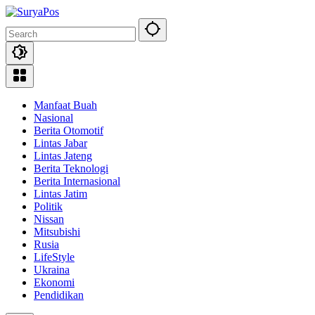
Skip
to
content
Manfaat Buah
Nasional
Berita Otomotif
Lintas Jabar
Lintas Jateng
Berita Teknologi
Berita Internasional
Lintas Jatim
Politik
Nissan
Mitsubishi
Rusia
LifeStyle
Ukraina
Ekonomi
Pendidikan