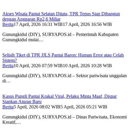
Akses Wisata Pantai Selatan Ditata, TPR Tepus Siap Dibangun
dengan Anggaran Rp2,6 Miliar
Berita
17 April, 2026 16:31 WIB
17 April, 2026 16:56 WIB
Gunungkidul (DIY), SURYAPOS.id – Pemerintah Kabupaten
Gunungkidul mulai…
Selisih Tiket di TPR JJLS Pantai Baron: Human Error atau Celah
Sistem?
Berita
10 April, 2026 07:59 WIB
10 April, 2026 10:28 WIB
Gunungkidul (DIY), SURYAPOS.id – Sektor pariwisata unggulan
di…
Kasus Pungli Pantai Krakal Viral, Pelaku Minta Maaf, Dispar
Siapkan Aturan Baru
Berita
5 April, 2026 08:02 WIB
5 April, 2026 05:21 WIB
Gunungkidul (DIY), SURYAPOS.id – Dinas Pariwisata, Ekonomi
Kreatif,…