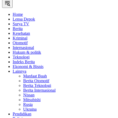
Home
Lensa Depok
Surya TV
Berita
Kesehatan
Kriminal
Otomotif
Internasional
Hukum & politik
Teknologi
Indeks Berita
Ekonomi & Bisnis
Lainnya
Manfaat Buah
Berita Otomotif
Berita Teknologi
Berita Internasional
Nissan
Mitsubishi
Rusia
Ukraina
Pendidikan