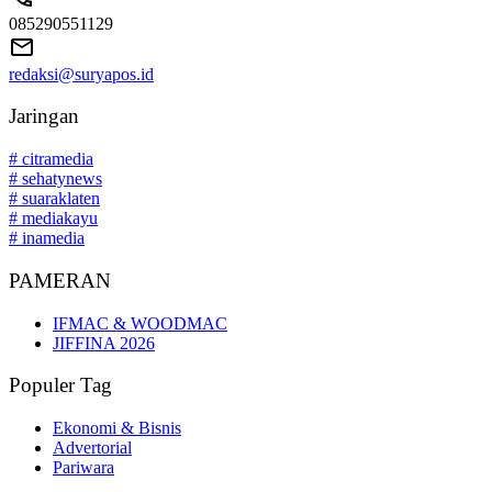
085290551129
redaksi@suryapos.id
Jaringan
# citramedia
# sehatynews
# suaraklaten
# mediakayu
# inamedia
PAMERAN
IFMAC & WOODMAC
JIFFINA 2026
Populer Tag
Ekonomi & Bisnis
Advertorial
Pariwara