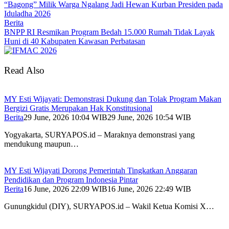
“Bagong” Milik Warga Ngalang Jadi Hewan Kurban Presiden pada
Iduladha 2026
Berita
BNPP RI Resmikan Program Bedah 15.000 Rumah Tidak Layak
Huni di 40 Kabupaten Kawasan Perbatasan
Read Also
MY Esti Wijayati: Demonstrasi Dukung dan Tolak Program Makan
Bergizi Gratis Merupakan Hak Konstitusional
Berita
29 June, 2026 10:04 WIB
29 June, 2026 10:54 WIB
Yogyakarta, SURYAPOS.id – Maraknya demonstrasi yang
mendukung maupun…
MY Esti Wijayati Dorong Pemerintah Tingkatkan Anggaran
Pendidikan dan Program Indonesia Pintar
Berita
16 June, 2026 22:09 WIB
16 June, 2026 22:49 WIB
Gunungkidul (DIY), SURYAPOS.id – Wakil Ketua Komisi X…