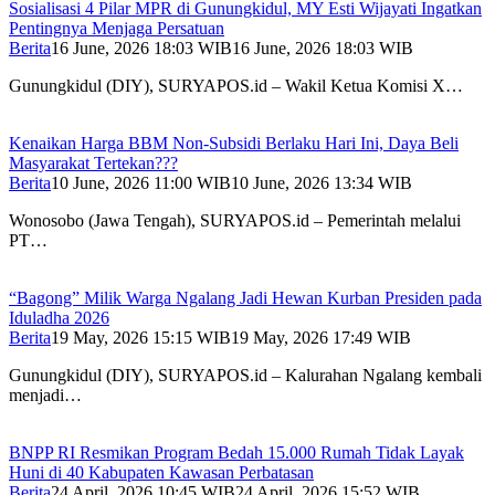
Sosialisasi 4 Pilar MPR di Gunungkidul, MY Esti Wijayati Ingatkan
Pentingnya Menjaga Persatuan
Berita
16 June, 2026 18:03 WIB
16 June, 2026 18:03 WIB
Gunungkidul (DIY), SURYAPOS.id – Wakil Ketua Komisi X…
Kenaikan Harga BBM Non-Subsidi Berlaku Hari Ini, Daya Beli
Masyarakat Tertekan???
Berita
10 June, 2026 11:00 WIB
10 June, 2026 13:34 WIB
Wonosobo (Jawa Tengah), SURYAPOS.id – Pemerintah melalui
PT…
“Bagong” Milik Warga Ngalang Jadi Hewan Kurban Presiden pada
Iduladha 2026
Berita
19 May, 2026 15:15 WIB
19 May, 2026 17:49 WIB
Gunungkidul (DIY), SURYAPOS.id – Kalurahan Ngalang kembali
menjadi…
BNPP RI Resmikan Program Bedah 15.000 Rumah Tidak Layak
Huni di 40 Kabupaten Kawasan Perbatasan
Berita
24 April, 2026 10:45 WIB
24 April, 2026 15:52 WIB