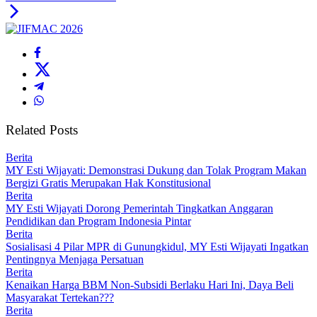
Related Posts
Berita
MY Esti Wijayati: Demonstrasi Dukung dan Tolak Program Makan
Bergizi Gratis Merupakan Hak Konstitusional
Berita
MY Esti Wijayati Dorong Pemerintah Tingkatkan Anggaran
Pendidikan dan Program Indonesia Pintar
Berita
Sosialisasi 4 Pilar MPR di Gunungkidul, MY Esti Wijayati Ingatkan
Pentingnya Menjaga Persatuan
Berita
Kenaikan Harga BBM Non-Subsidi Berlaku Hari Ini, Daya Beli
Masyarakat Tertekan???
Berita