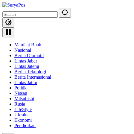
Skip
to
content
Manfaat Buah
Nasional
Berita Otomotif
Lintas Jabar
Lintas Jateng
Berita Teknologi
Berita Internasional
Lintas Jatim
Politik
Nissan
Mitsubishi
Rusia
LifeStyle
Ukraina
Ekonomi
Pendidikan