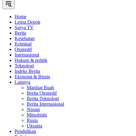
Home
Lensa Depok
Surya TV
Berita
Kesehatan
Kriminal
Otomotif
Internasional
Hukum & politik
Teknologi
Indeks Berita
Ekonomi & Bisnis
Lainnya
Manfaat Buah
Berita Otomotif
Berita Teknologi
Berita Internasional
Nissan
Mitsubishi
Rusia
Ukraina
Pendidikan