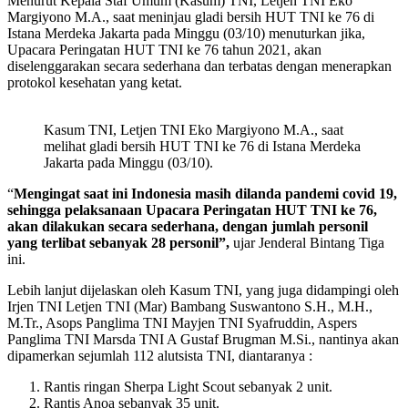
Menurut Kepala Staf Umum (Kasum) TNI, Letjen TNI Eko
Margiyono M.A., saat meninjau gladi bersih HUT TNI ke 76 di
Istana Merdeka Jakarta pada Minggu (03/10) menuturkan jika,
Upacara Peringatan HUT TNI ke 76 tahun 2021, akan
diselenggarakan secara sederhana dan terbatas dengan menerapkan
protokol kesehatan yang ketat.
Kasum TNI, Letjen TNI Eko Margiyono M.A., saat
melihat gladi bersih HUT TNI ke 76 di Istana Merdeka
Jakarta pada Minggu (03/10).
“
Mengingat saat ini Indonesia masih dilanda pandemi covid 19,
sehingga pelaksanaan Upacara Peringatan HUT TNI ke 76,
akan dilakukan secara sederhana, dengan jumlah personil
yang terlibat sebanyak 28 personil”,
ujar Jenderal Bintang Tiga
ini.
Lebih lanjut dijelaskan oleh Kasum TNI, yang juga didampingi oleh
Irjen TNI Letjen TNI (Mar) Bambang Suswantono S.H., M.H.,
M.Tr., Asops Panglima TNI Mayjen TNI Syafruddin, Aspers
Panglima TNI Marsda TNI A Gustaf Brugman M.Si., nantinya akan
dipamerkan sejumlah 112 alutsista TNI, diantaranya :
Rantis ringan Sherpa Light Scout sebanyak 2 unit.
Rantis Anoa sebanyak 35 unit.