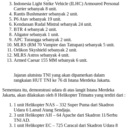
Indonesia Light Strike Vehicle (ILHC) Armoured Personal
Carrier sebanyak 8 unit.
Rantis Bushmaster sebanyak 2 unit.
P6 Atav sebanyak 19 unit.
Kendaraan Rudal Mistral sebanyak 24 unit.
BTR 4 sebanyak 2 unit.
Aligator sebanyak 1 unit.
APC Turangga sebanyak 2 unit.
MLRS (RM 70 Vampire dan Tatrapan) sebanyak 5 unit.
Orlikon Skyshield sebanyak 2 unit.
MLRS Astros sebanyak 4 unit.
Armed Caesar 155 MM sebanyak 6 unit.
Jajaran alutsista TNI yang akan dipamerkan dalam
rangkaian HUT TNI ke 76 di Istana Merdeka Jakarta.
Sementara itu, demonstrasi udara di atas langit Istana Merdeka
Jakarta, akan dilakukan oleh 8 Helikopter Trimatra yang terdiri dari :
1 unit Helikopter NAS – 332 Super Puma dari Skadron
Udara 6 Lanud Atang Sendjaja.
3 unit Helikopter AH – 64 Apache dari Skadron 11/Serbu
TNI AD.
1 unit Helikopter EC – 725 Caracal dari Skadron Udara 8