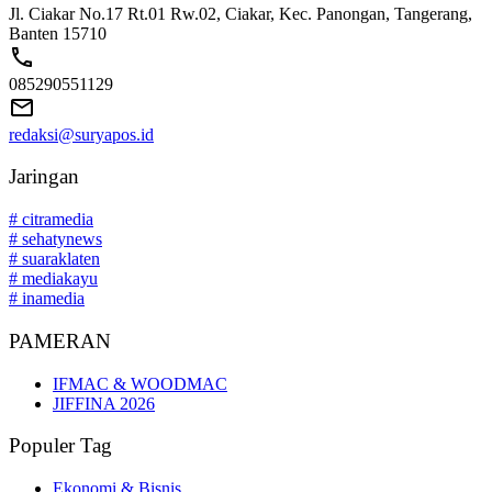
Jl. Ciakar No.17 Rt.01 Rw.02, Ciakar, Kec. Panongan, Tangerang,
Banten 15710
085290551129
redaksi@suryapos.id
Jaringan
# citramedia
# sehatynews
# suaraklaten
# mediakayu
# inamedia
PAMERAN
IFMAC & WOODMAC
JIFFINA 2026
Populer Tag
Ekonomi & Bisnis