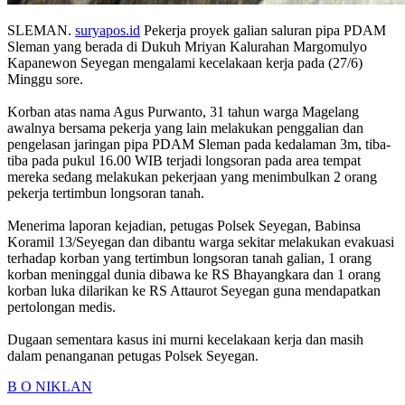
SLEMAN.
suryapos.id
Pekerja proyek galian saluran pipa PDAM
Sleman yang berada di Dukuh Mriyan Kalurahan Margomulyo
Kapanewon Seyegan mengalami kecelakaan kerja pada (27/6)
Minggu sore.
Korban atas nama Agus Purwanto, 31 tahun warga Magelang
awalnya bersama pekerja yang lain melakukan penggalian dan
pengelasan jaringan pipa PDAM Sleman pada kedalaman 3m, tiba-
tiba pada pukul 16.00 WIB terjadi longsoran pada area tempat
mereka sedang melakukan pekerjaan yang menimbulkan 2 orang
pekerja tertimbun longsoran tanah.
Menerima laporan kejadian, petugas Polsek Seyegan, Babinsa
Koramil 13/Seyegan dan dibantu warga sekitar melakukan evakuasi
terhadap korban yang tertimbun longsoran tanah galian, 1 orang
korban meninggal dunia dibawa ke RS Bhayangkara dan 1 orang
korban luka dilarikan ke RS Attaurot Seyegan guna mendapatkan
pertolongan medis.
Dugaan sementara kasus ini murni kecelakaan kerja dan masih
dalam penanganan petugas Polsek Seyegan.
B O N
IKLAN