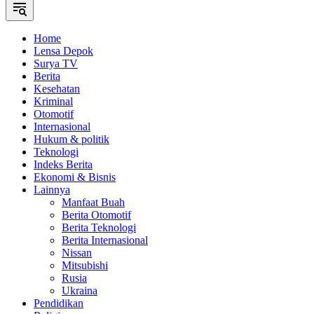
Home
Lensa Depok
Surya TV
Berita
Kesehatan
Kriminal
Otomotif
Internasional
Hukum & politik
Teknologi
Indeks Berita
Ekonomi & Bisnis
Lainnya
Manfaat Buah
Berita Otomotif
Berita Teknologi
Berita Internasional
Nissan
Mitsubishi
Rusia
Ukraina
Pendidikan