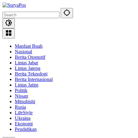
Skip
to
content
Manfaat Buah
Nasional
Berita Otomotif
Lintas Jabar
Lintas Jateng
Berita Teknologi
Berita Internasional
Lintas Jatim
Politik
Nissan
Mitsubishi
Rusia
LifeStyle
Ukraina
Ekonomi
Pendidikan