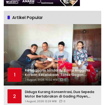
Artikel Popular
Ra’Nggagas Solidarity Bantu Anggota
1
Korban Kecelakaan, Totok Gogon:
Solidaritas Harus Jadi Tindakan Nyata
7 August, 2026 16:02 WIB
0
Diduga Kurang Konsentrasi, Dua Sepeda
2
Motor Bertabrakan di Gading Playen,
Mahasiswi Meninggal
1 August, 2026 12:29 WIB
0