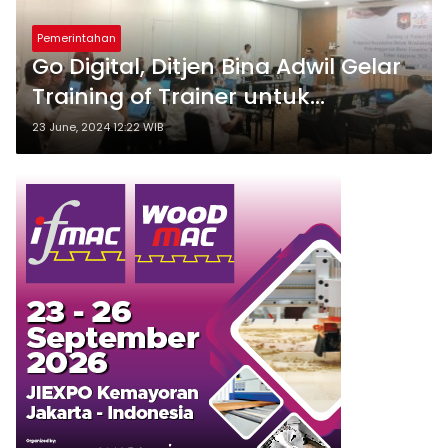
Pemerintahan
Go Digital, Ditjen Bina Adwil Gelar
Training of Trainer untuk
Tingkatkan Kapasitas Aparatur
23 June, 2024 12:22 WIB
Kecamatan