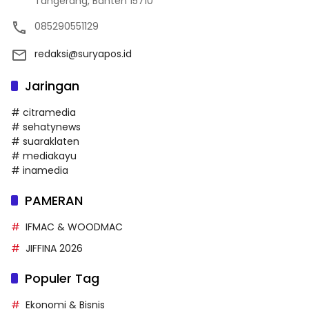
Tangerang, Banten 15710
085290551129
redaksi@suryapos.id
Jaringan
# citramedia
# sehatynews
# suaraklaten
# mediakayu
# inamedia
PAMERAN
IFMAC & WOODMAC
JIFFINA 2026
Populer Tag
Ekonomi & Bisnis