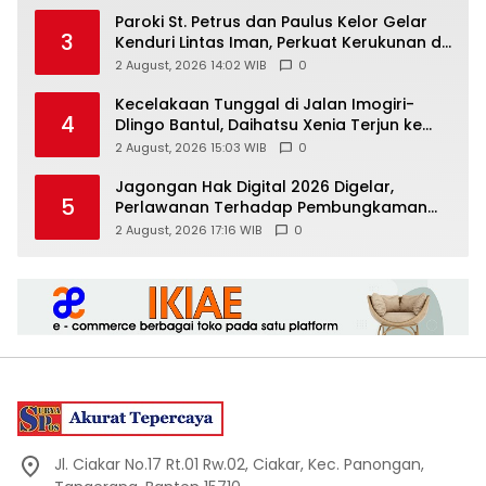
Paroki St. Petrus dan Paulus Kelor Gelar
3
Kenduri Lintas Iman, Perkuat Kerukunan di
Gunungkidul
2 August, 2026 14:02 WIB
0
Kecelakaan Tunggal di Jalan Imogiri-
4
Dlingo Bantul, Daihatsu Xenia Terjun ke
Jurang
2 August, 2026 15:03 WIB
0
Jagongan Hak Digital 2026 Digelar,
5
Perlawanan Terhadap Pembungkaman
Media Digital
2 August, 2026 17:16 WIB
0
Jl. Ciakar No.17 Rt.01 Rw.02, Ciakar, Kec. Panongan,