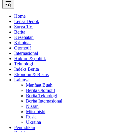
Home
Lensa Depok
Surya TV
Berita
Kesehatan
Kriminal
Otomotif
Internasional
Hukum & politik
Teknologi
Indeks Berita
Ekonomi & Bisnis
Lainnya
Manfaat Buah
Berita Otomotif
Berita Teknologi
Berita Internasional
Nissan
Mitsubishi
Rusia
Ukraina
Pendidikan