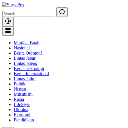
Skip
to
content
Manfaat Buah
Nasional
Berita Otomotif
Lintas Jabar
Lintas Jateng
Berita Teknologi
Berita Internasional
Lintas Jatim
Politik
Nissan
Mitsubishi
Rusia
LifeStyle
Ukraina
Ekonomi
Pendidikan