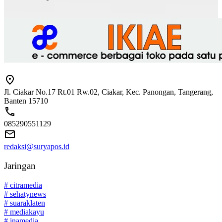
Jl. Ciakar No.17 Rt.01 Rw.02, Ciakar, Kec. Panongan, Tangerang,
Banten 15710
085290551129
redaksi@suryapos.id
Jaringan
# citramedia
# sehatynews
# suaraklaten
# mediakayu
# inamedia