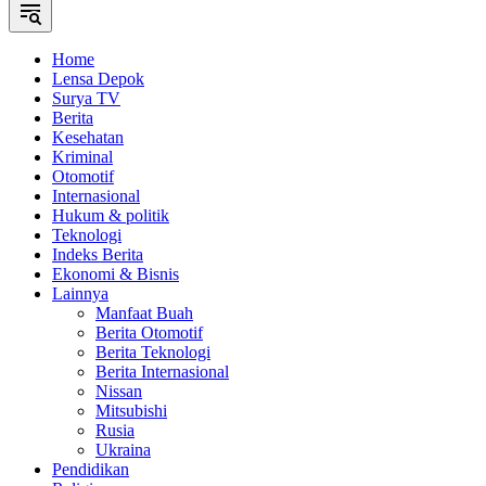
Home
Lensa Depok
Surya TV
Berita
Kesehatan
Kriminal
Otomotif
Internasional
Hukum & politik
Teknologi
Indeks Berita
Ekonomi & Bisnis
Lainnya
Manfaat Buah
Berita Otomotif
Berita Teknologi
Berita Internasional
Nissan
Mitsubishi
Rusia
Ukraina
Pendidikan