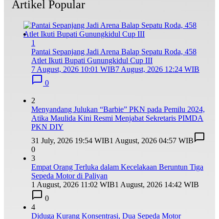
Artikel Popular
1
Pantai Sepanjang Jadi Arena Balap Sepatu Roda, 458
Atlet Ikuti Bupati Gunungkidul Cup III
7 August, 2026 10:01 WIB
7 August, 2026 12:24 WIB
0
2
Menyandang Julukan “Barbie” PKN pada Pemilu 2024,
Atika Maulida Kini Resmi Menjabat Sekretaris PIMDA
PKN DIY
31 July, 2026 19:54 WIB
1 August, 2026 04:57 WIB
0
3
Empat Orang Terluka dalam Kecelakaan Beruntun Tiga
Sepeda Motor di Paliyan
1 August, 2026 11:02 WIB
1 August, 2026 14:42 WIB
0
4
Diduga Kurang Konsentrasi, Dua Sepeda Motor