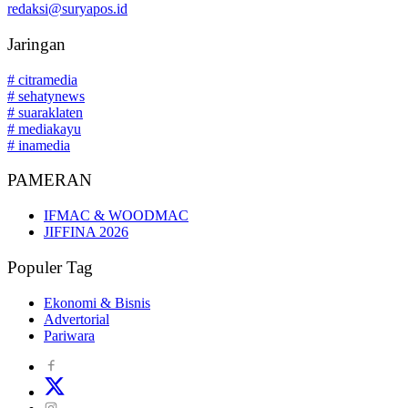
redaksi@suryapos.id
Jaringan
# citramedia
# sehatynews
# suaraklaten
# mediakayu
# inamedia
PAMERAN
IFMAC & WOODMAC
JIFFINA 2026
Populer Tag
Ekonomi & Bisnis
Advertorial
Pariwara