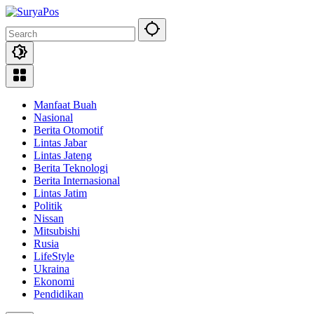
Skip
to
content
Manfaat Buah
Nasional
Berita Otomotif
Lintas Jabar
Lintas Jateng
Berita Teknologi
Berita Internasional
Lintas Jatim
Politik
Nissan
Mitsubishi
Rusia
LifeStyle
Ukraina
Ekonomi
Pendidikan