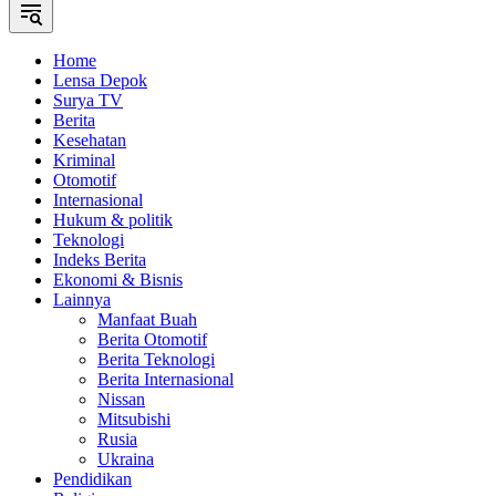
Home
Lensa Depok
Surya TV
Berita
Kesehatan
Kriminal
Otomotif
Internasional
Hukum & politik
Teknologi
Indeks Berita
Ekonomi & Bisnis
Lainnya
Manfaat Buah
Berita Otomotif
Berita Teknologi
Berita Internasional
Nissan
Mitsubishi
Rusia
Ukraina
Pendidikan