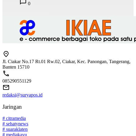
0
Jl. Ciakar No.17 Rt.01 Rw.02, Ciakar, Kec. Panongan, Tangerang,
Banten 15710
085290551129
redaksi@suryapos.id
Jaringan
# citramedia
# sehatynews
# suaraklaten
# mediakayu