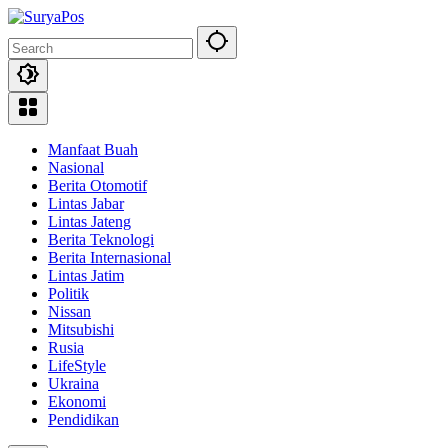
Skip
to
content
Manfaat Buah
Nasional
Berita Otomotif
Lintas Jabar
Lintas Jateng
Berita Teknologi
Berita Internasional
Lintas Jatim
Politik
Nissan
Mitsubishi
Rusia
LifeStyle
Ukraina
Ekonomi
Pendidikan