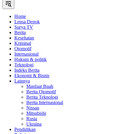
Home
Lensa Depok
Surya TV
Berita
Kesehatan
Kriminal
Otomotif
Internasional
Hukum & politik
Teknologi
Indeks Berita
Ekonomi & Bisnis
Lainnya
Manfaat Buah
Berita Otomotif
Berita Teknologi
Berita Internasional
Nissan
Mitsubishi
Rusia
Ukraina
Pendidikan