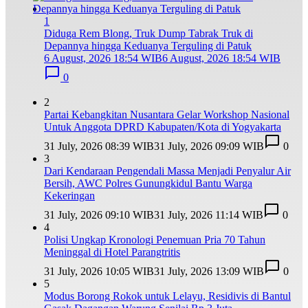
1
Diduga Rem Blong, Truk Dump Tabrak Truk di
Depannya hingga Keduanya Terguling di Patuk
6 August, 2026 18:54 WIB
6 August, 2026 18:54 WIB
0
2
Partai Kebangkitan Nusantara Gelar Workshop Nasional
Untuk Anggota DPRD Kabupaten/Kota di Yogyakarta
31 July, 2026 08:39 WIB
31 July, 2026 09:09 WIB
0
3
Dari Kendaraan Pengendali Massa Menjadi Penyalur Air
Bersih, AWC Polres Gunungkidul Bantu Warga
Kekeringan
31 July, 2026 09:10 WIB
31 July, 2026 11:14 WIB
0
4
Polisi Ungkap Kronologi Penemuan Pria 70 Tahun
Meninggal di Hotel Parangtritis
31 July, 2026 10:05 WIB
31 July, 2026 13:09 WIB
0
5
Modus Borong Rokok untuk Lelayu, Residivis di Bantul