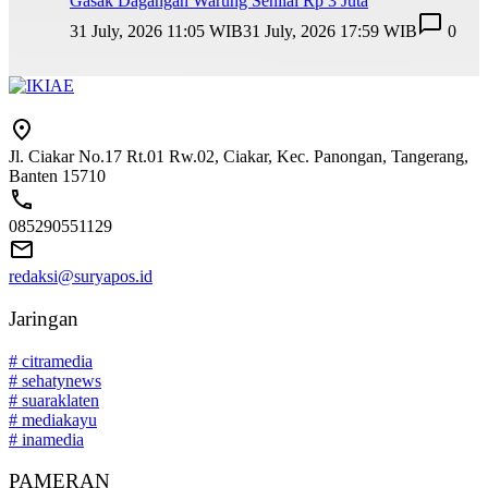
Gasak Dagangan Warung Senilai Rp 3 Juta
31 July, 2026 11:05 WIB
31 July, 2026 17:59 WIB
0
Jl. Ciakar No.17 Rt.01 Rw.02, Ciakar, Kec. Panongan, Tangerang,
Banten 15710
085290551129
redaksi@suryapos.id
Jaringan
# citramedia
# sehatynews
# suaraklaten
# mediakayu
# inamedia
PAMERAN