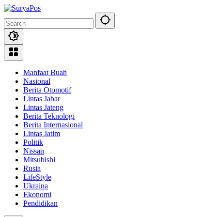
Skip
to
content
Manfaat Buah
Nasional
Berita Otomotif
Lintas Jabar
Lintas Jateng
Berita Teknologi
Berita Internasional
Lintas Jatim
Politik
Nissan
Mitsubishi
Rusia
LifeStyle
Ukraina
Ekonomi
Pendidikan