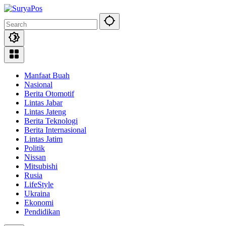
Skip
to
content
Manfaat Buah
Nasional
Berita Otomotif
Lintas Jabar
Lintas Jateng
Berita Teknologi
Berita Internasional
Lintas Jatim
Politik
Nissan
Mitsubishi
Rusia
LifeStyle
Ukraina
Ekonomi
Pendidikan