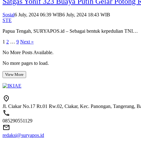
Satgas Yonif 323 Buaya Putih Gelar Potong
Sosial
6 July, 2024 06:39 WIB
6 July, 2024 18:43 WIB
STE
Papua Tengah, SURYAPOS.id – Sebagai bentuk kepedulian TNI…
Posts
1
2
…
9
Next »
pagination
No More Posts Available.
No more pages to load.
View More
Jl. Ciakar No.17 Rt.01 Rw.02, Ciakar, Kec. Panongan, Tangerang, 
085290551129
redaksi@suryapos.id