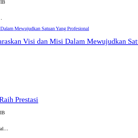
WIB
l…
araskan Visi dan Misi Dalam Mewujudkan Sat
aih Prestasi
WIB
ral…