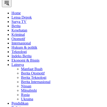
Home
Lensa Depok
Surya TV
Berita
Kesehatan
Kriminal
Otomotif
Internasional
Hukum & politik
Teknologi
Indeks Berita
Ekonomi & Bisnis
Lainnya
Manfaat Buah
Berita Otomotif
Berita Teknologi
Berita Internasional
Nissan
Mitsubishi
Rusia
Ukraina
Pendidikan