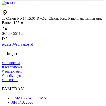
Jl. Ciakar No.17 Rt.01 Rw.02, Ciakar, Kec. Panongan, Tangerang,
Banten 15710
085290551129
redaksi@suryapos.id
Jaringan
# citramedia
# sehatynews
# suaraklaten
# mediakayu
# inamedia
PAMERAN
IFMAC & WOODMAC
JIFFINA 2026