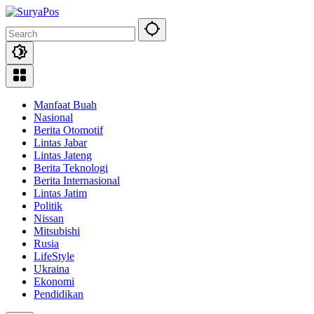
Skip
to
content
Manfaat Buah
Nasional
Berita Otomotif
Lintas Jabar
Lintas Jateng
Berita Teknologi
Berita Internasional
Lintas Jatim
Politik
Nissan
Mitsubishi
Rusia
LifeStyle
Ukraina
Ekonomi
Pendidikan