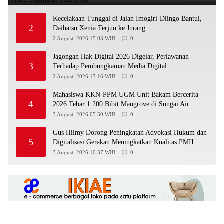
Kecelakaan Tunggal di Jalan Imogiri-Dlingo Bantul,
2
Daihatsu Xenia Terjun ke Jurang
2 August, 2026 15:03 WIB
0
Jagongan Hak Digital 2026 Digelar, Perlawanan
3
Terhadap Pembungkaman Media Digital
2 August, 2026 17:16 WIB
0
Mahasiswa KKN-PPM UGM Unit Bakam Bercerita
4
2026 Tebar 1.200 Bibit Mangrove di Sungai Air
Layang
3 August, 2026 05:50 WIB
0
Gus Hilmy Dorong Peningkatan Advokasi Hukum dan
5
Digitalisasi Gerakan Meningkatkan Kualitas PMII
DIY
3 August, 2026 10:37 WIB
0