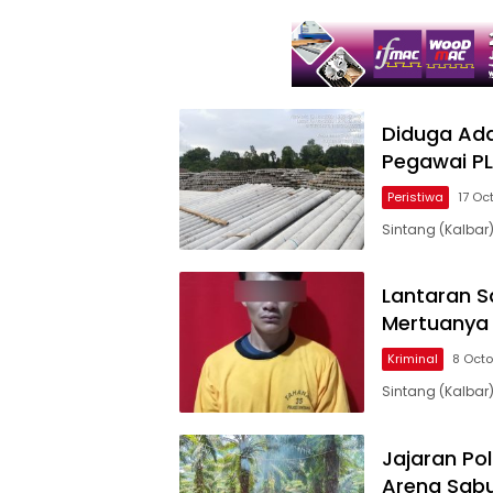
Diduga Ada 
Pegawai PL
Peristiwa
17 Oc
Sintang (Kalbar)
Lantaran S
Mertuanya 
Kriminal
8 Octo
Sintang (Kalbar
Jajaran Po
Arena Sab