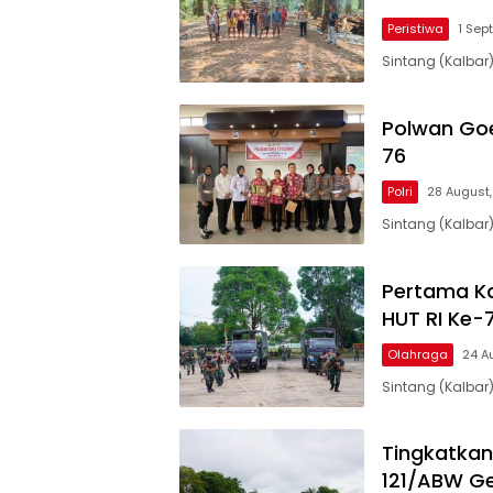
Peristiwa
1 Sep
Sintang (Kalbar
Polwan Goe
76
Polri
28 August,
Sintang (Kalbar
Pertama Ka
HUT RI Ke-
Olahraga
24 A
Sintang (Kalbar)
Tingkatkan
121/ABW Ge