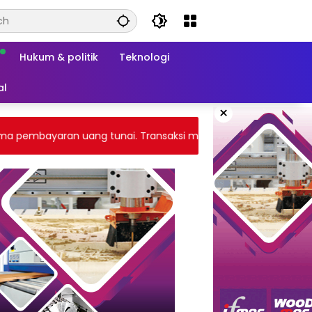
Hukum & politik
Teknologi
al
×
yaran uang tunai. Transaksi melalui gateway payment atau tr