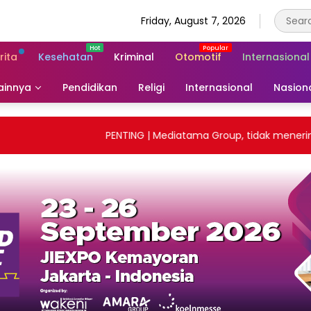
Friday, August 7, 2026
rita
Kesehatan
Kriminal
Otomotif
Internasional
ainnya
Pendidikan
Religi
Internasional
Nasion
PENTING | Mediatama Group, tidak menerima pemba