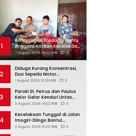
Ra’Nggagas Solidarity Bantu
1
Anggota Korban Kecelakaan,
Totok Gogon: Solidaritas
7 August, 2026 16:02 WIB
0
Harus Jadi Tindakan Nyata
Diduga Kurang Konsentrasi,
2
Dua Sepeda Motor
Bertabrakan di Gading
1 August, 2026 12:29 WIB
0
Playen, Mahasiswi Meninggal
Paroki St. Petrus dan Paulus
3
Kelor Gelar Kenduri Lintas
Iman, Perkuat Kerukunan di
2 August, 2026 14:02 WIB
0
Gunungkidul
Kecelakaan Tunggal di Jalan
4
Imogiri-Dlingo Bantul,
Daihatsu Xenia Terjun ke
2 August, 2026 15:03 WIB
0
Jurang