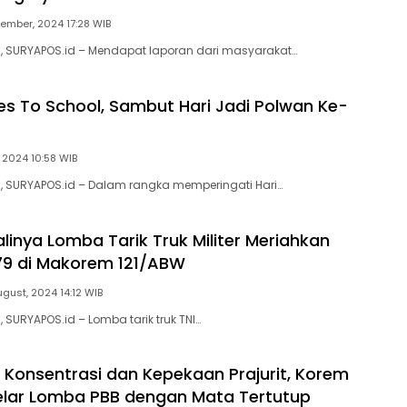
tember, 2024 17:28 WIB
), SURYAPOS.id – Mendapat laporan dari masyarakat…
s To School, Sambut Hari Jadi Polwan Ke-
 2024 10:58 WIB
), SURYAPOS.id – Dalam rangka memperingati Hari…
linya Lomba Tarik Truk Militer Meriahkan
79 di Makorem 121/ABW
ugust, 2024 14:12 WIB
, SURYAPOS.id – Lomba tarik truk TNI…
 Konsentrasi dan Kepekaan Prajurit, Korem
lar Lomba PBB dengan Mata Tertutup