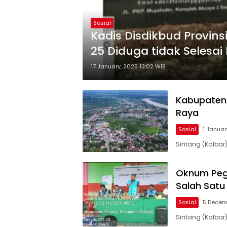
Sosial
Kadis Disdikbud Provin
25 Diduga tidak Selesai
17 January, 2025 13:02 WIB
Kabupaten 
Raya
Sosial
1 Januar
Sintang (Kalbar
Oknum Pega
Salah Satu
Sosial
5 Decemb
Sintang (Kalbar