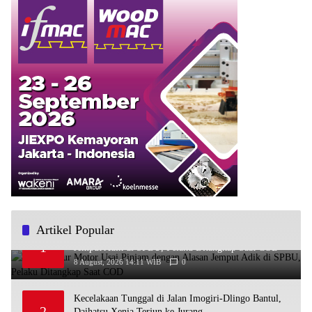
Artikel Popular
Bawa Kabur Motor Usai Pinjam dengan Alasan
1
Jemput Adik di SPBU, Pelaku Ditangkap Saat COD
8 August, 2026 14:11 WIB
0
Kecelakaan Tunggal di Jalan Imogiri-Dlingo Bantul,
2
Daihatsu Xenia Terjun ke Jurang