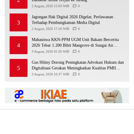
2 August, 2026 15:03 WIB
0
Jagongan Hak Digital 2026 Digelar, Perlawanan
3
Terhadap Pembungkaman Media Digital
2 August, 2026 17:16 WIB
0
Mahasiswa KKN-PPM UGM Unit Bakam Bercerita
4
2026 Tebar 1.200 Bibit Mangrove di Sungai Air
Layang
3 August, 2026 05:50 WIB
0
Gus Hilmy Dorong Peningkatan Advokasi Hukum dan
5
Digitalisasi Gerakan Meningkatkan Kualitas PMII
DIY
3 August, 2026 10:37 WIB
0