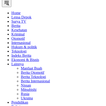
Home
Lensa Depok
Surya TV
Berita
Kesehatan
Kriminal
Otomotif
Internasional
Hukum & politik
Teknologi
Indeks Berita
Ekonomi & Bisnis
Lainnya
Manfaat Buah
Berita Otomotif
Berita Teknologi
Berita Internasional
Nissan
Mitsubishi
Rusia
Ukraina
Pendidikan