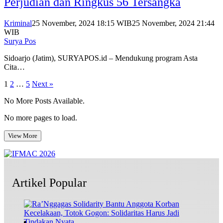
Perjudian dan Ringkus 56 Tersangka
Kriminal
25 November, 2024 18:15 WIB
25 November, 2024 21:44
WIB
Surya Pos
Sidoarjo (Jatim), SURYAPOS.id – Mendukung program Asta
Cita…
Posts
1
2
…
5
Next »
pagination
No More Posts Available.
No more pages to load.
View More
Artikel Popular