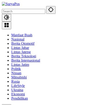
Skip
to
content
Manfaat Buah
Nasional
Berita Otomotif
Lintas Jabar
Lintas Jateng
Berita Teknologi
Berita Internasional
Lintas Jatim
Politik
Nissan
Mitsubishi
Rusia
LifeStyle
Ukraina
Ekonomi
Pendidikan