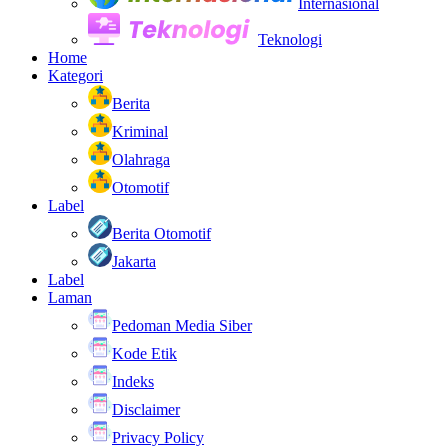
Internasional
Teknologi
Home
Kategori
Berita
Kriminal
Olahraga
Otomotif
Label
Berita Otomotif
Jakarta
Label
Laman
Pedoman Media Siber
Kode Etik
Indeks
Disclaimer
Privacy Policy