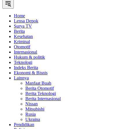
Home
Lensa Depok
Surya TV
Berita
Kesehatan
Kriminal
Otomotif
Internasional
Hukum & politik
Teknologi
Indeks Berita
Ekonomi & Bisnis
Lainnya
Manfaat Buah
Berita Otomotif
Berita Teknologi
Berita Internasional
Nissan
Mitsubishi
Rusia
Ukraina
Pendidikan