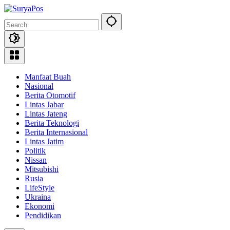
Skip
to
content
Manfaat Buah
Nasional
Berita Otomotif
Lintas Jabar
Lintas Jateng
Berita Teknologi
Berita Internasional
Lintas Jatim
Politik
Nissan
Mitsubishi
Rusia
LifeStyle
Ukraina
Ekonomi
Pendidikan