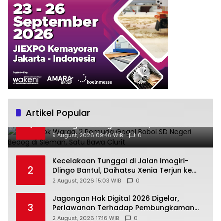
Artikel Popular
Terpergok Warga, 2 Pemuda Gagal Bobol
1
SD Negeri Bedog di Sleman, Satu Bawa
Clurit
9 August, 2026 09:46 WIB
0
Kecelakaan Tunggal di Jalan Imogiri-
2
Dlingo Bantul, Daihatsu Xenia Terjun ke
Jurang
2 August, 2026 15:03 WIB
0
Jagongan Hak Digital 2026 Digelar,
3
Perlawanan Terhadap Pembungkaman
Media Digital
2 August, 2026 17:16 WIB
0