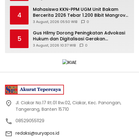
Mahasiswa KKN-PPM UGM Unit Bakam
4
Bercerita 2026 Tebar 1.200 Bibit Mangrove
di Sungai Air Layang
3 August, 2026 05:50 WIB
0
Gus Hilmy Dorong Peningkatan Advokasi
5
Hukum dan Digitalisasi Gerakan
Meningkatkan Kualitas PMII DIY
3 August, 2026 10:37 WIB
0
Jl. Ciakar No.17 Rt.01 Rw.02, Ciakar, Kec. Panongan,
Tangerang, Banten 15710
085290551129
redaksi@suryapos.id