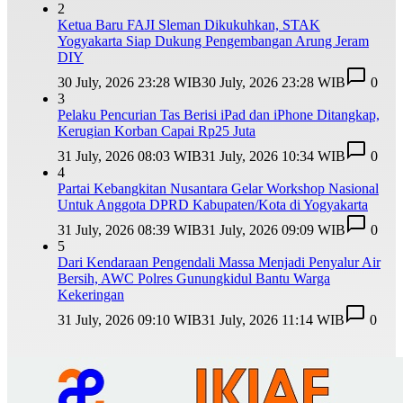
2
Ketua Baru FAJI Sleman Dikukuhkan, STAK
Yogyakarta Siap Dukung Pengembangan Arung Jeram
DIY
30 July, 2026 23:28 WIB
30 July, 2026 23:28 WIB
0
3
Pelaku Pencurian Tas Berisi iPad dan iPhone Ditangkap,
Kerugian Korban Capai Rp25 Juta
31 July, 2026 08:03 WIB
31 July, 2026 10:34 WIB
0
4
Partai Kebangkitan Nusantara Gelar Workshop Nasional
Untuk Anggota DPRD Kabupaten/Kota di Yogyakarta
31 July, 2026 08:39 WIB
31 July, 2026 09:09 WIB
0
5
Dari Kendaraan Pengendali Massa Menjadi Penyalur Air
Bersih, AWC Polres Gunungkidul Bantu Warga
Kekeringan
31 July, 2026 09:10 WIB
31 July, 2026 11:14 WIB
0