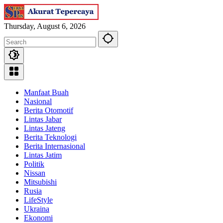
Skip
to
content
Thursday, August 6, 2026
Manfaat Buah
Nasional
Berita Otomotif
Lintas Jabar
Lintas Jateng
Berita Teknologi
Berita Internasional
Lintas Jatim
Politik
Nissan
Mitsubishi
Rusia
LifeStyle
Ukraina
Ekonomi