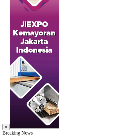
×
Breaking News