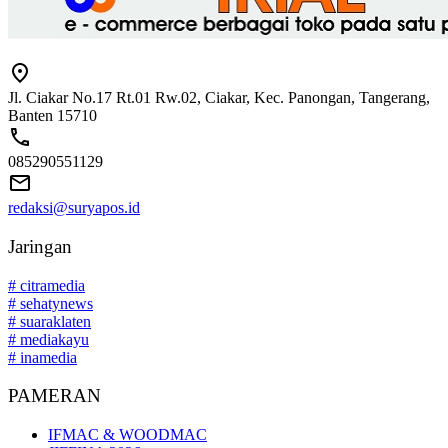
Jl. Ciakar No.17 Rt.01 Rw.02, Ciakar, Kec. Panongan, Tangerang,
Banten 15710
085290551129
redaksi@suryapos.id
Jaringan
# citramedia
# sehatynews
# suaraklaten
# mediakayu
# inamedia
PAMERAN
IFMAC & WOODMAC