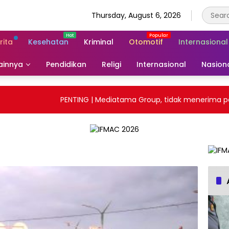
Thursday, August 6, 2026
rita
Kesehatan
Kriminal
Otomotif
Internasional
ainnya
Pendidikan
Religi
Internasional
Nasion
PENTING | Mediatama Group, tidak menerima pemba