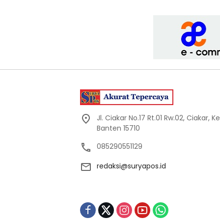
Jl. Ciakar No.17 Rt.01 Rw.02, Ciakar,
Banten 15710
085290551129
redaksi@suryapos.id