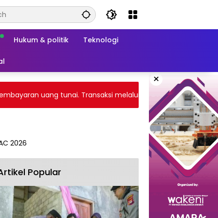
Hukum & politik
Teknologi
al
×
yaran uang tunai. Transaksi melalui gateway payment atau tr
Artikel Popular