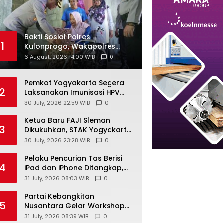
Bakti Sosial Polres
1
Kulonprogo, Wakapolres
Serahkan Kursi Roda untuk
6 August, 2026 14:00 WIB
0
Warga Karangsari
Pemkot Yogyakarta Segera
2
Laksanakan Imunisasi HPV
Untuk Siswa Usia Sekolah
30 July, 2026 22:59 WIB
0
Ketua Baru FAJI Sleman
3
Dikukuhkan, STAK Yogyakarta
Siap Dukung Pengembangan
30 July, 2026 23:28 WIB
0
Arung Jeram DIY
Pelaku Pencurian Tas Berisi
4
iPad dan iPhone Ditangkap,
Kerugian Korban Capai Rp25
31 July, 2026 08:03 WIB
0
Juta
Partai Kebangkitan
5
Nusantara Gelar Workshop
Nasional Untuk Anggota DPRD
31 July, 2026 08:39 WIB
0