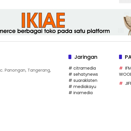
Jaringan
P
# citramedia
IF
 Kec. Panongan, Tangerang,
# sehatynews
WOO
# suaraklaten
JI
# mediakayu
# inamedia