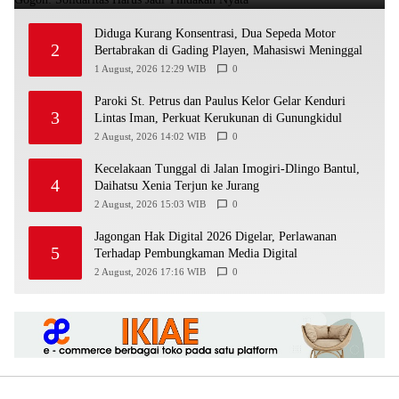
Diduga Kurang Konsentrasi, Dua Sepeda Motor
2
Bertabrakan di Gading Playen, Mahasiswi Meninggal
1 August, 2026 12:29 WIB
0
Paroki St. Petrus dan Paulus Kelor Gelar Kenduri
3
Lintas Iman, Perkuat Kerukunan di Gunungkidul
2 August, 2026 14:02 WIB
0
Kecelakaan Tunggal di Jalan Imogiri-Dlingo Bantul,
4
Daihatsu Xenia Terjun ke Jurang
2 August, 2026 15:03 WIB
0
Jagongan Hak Digital 2026 Digelar, Perlawanan
5
Terhadap Pembungkaman Media Digital
2 August, 2026 17:16 WIB
0