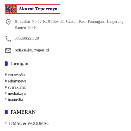
Jl. Ciakar No.17 Rt.01 Rw.02, Ciakar, Kec. Panongan, Tangerang,
Banten 15710
085290551129
redaksi@suryapos.id
Jaringan
# citramedia
# sehatynews
# suaraklaten
# mediakayu
# inamedia
PAMERAN
IFMAC & WOODMAC