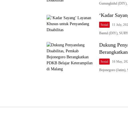
Gunungkidul (DIY)
‘Kadar Sayan
Sosial
11 July, 20
Bantul (DIY), SURY
Dukung Penya
Berangkatkan
Sosial
16 May, 20
Bojonegoro (Jatim)