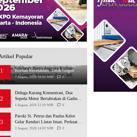
Artikel Popular
Ra’Nggagas Solidarity Bantu Anggota
1
Korban Kecelakaan, Totok Gogon:
Solidaritas Harus Jadi Tindakan Nyata
7 August, 2026 16:02 WIB
0
Diduga Kurang Konsentrasi, Dua
2
Sepeda Motor Bertabrakan di Gading
Playen, Mahasiswi Meninggal
1 August, 2026 12:29 WIB
0
Paroki St. Petrus dan Paulus Kelor
3
Gelar Kenduri Lintas Iman, Perkuat
Kerukunan di Gunungkidul
2 August, 2026 14:02 WIB
0