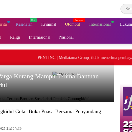
erita
Kesehatan
Kriminal
Otomotif
Internasional
Hukum 
n
Religi
Internasional
Nasional
PENTING | Mediatama Group, tidak menerima pembayaran ua
 Warga Kurang Mampu Terima Bantuan
dul
gkidul Gelar Buka Puasa Bersama Penyandang
2025 21:30 WIB