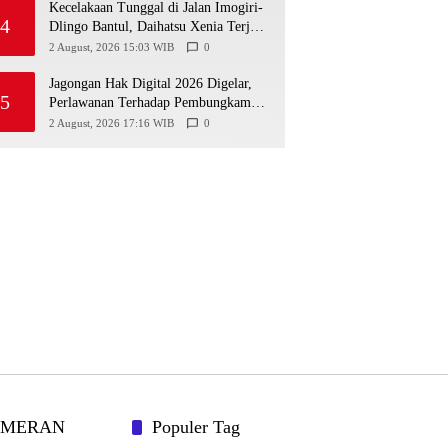
Kecelakaan Tunggal di Jalan Imogiri-
4
Dlingo Bantul, Daihatsu Xenia Terjun
ke Jurang
2 August, 2026 15:03 WIB
0
Jagongan Hak Digital 2026 Digelar,
5
Perlawanan Terhadap Pembungkaman
Media Digital
2 August, 2026 17:16 WIB
0
AMERAN
Populer Tag