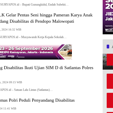
 SURYAPOS.id – Bupati Gunungkidul, Endah Subekti…
 Gelar Pentas Seni hingga Pameran Karya Anak
dang Disabilitas di Pendopo Malowopati
, 2024 16:32 WIB
, SURYAPOS.id – Musyawarah Kerja Kepala Sekolah…
 Disabilitas Ikuti Ujian SIM D di Satlantas Polres
, 2024 09:15 WIB
POS.id – Satuan Lalu Lintas (Satlantas)…
mas Polri Peduli Penyandang Disabilitas
024 11:41 WIB