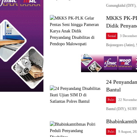
Gunungkidul (DIY),
MKKS PK-PLK
Didik Penyan
Sosial
3 December
Bojonegoro (Jatim)
24 Penyandang
Bantul
Polri
22 November
Bantul (DIY), SURYA
Bhabinkamtib
Polri
9 August, 2