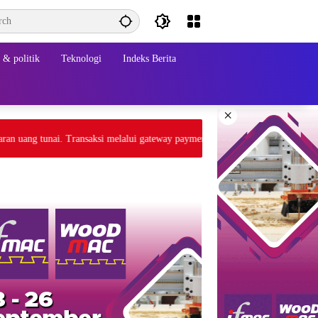
& politik
Teknologi
Indeks Berita
×
ng tunai. Transaksi melalui gateway payment atau tranfer bank BCA