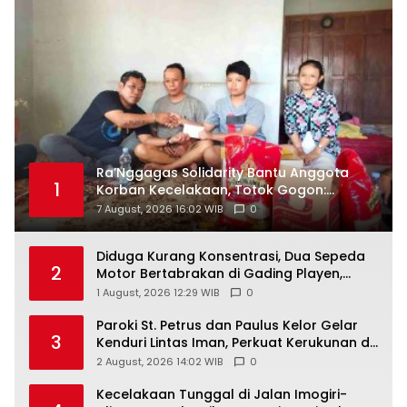
Ra’Nggagas Solidarity Bantu Anggota
1
Korban Kecelakaan, Totok Gogon:
Solidaritas Harus Jadi Tindakan Nyata
7 August, 2026 16:02 WIB
0
Diduga Kurang Konsentrasi, Dua Sepeda
2
Motor Bertabrakan di Gading Playen,
Mahasiswi Meninggal
1 August, 2026 12:29 WIB
0
Paroki St. Petrus dan Paulus Kelor Gelar
3
Kenduri Lintas Iman, Perkuat Kerukunan di
Gunungkidul
2 August, 2026 14:02 WIB
0
Kecelakaan Tunggal di Jalan Imogiri-