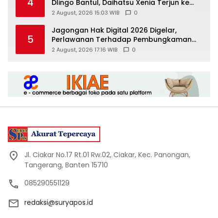
4
Dlingo Bantul, Daihatsu Xenia Terjun ke
Jurang
2 August, 2026 15:03 WIB
0
Jagongan Hak Digital 2026 Digelar,
5
Perlawanan Terhadap Pembungkaman
Media Digital
2 August, 2026 17:16 WIB
0
Jl. Ciakar No.17 Rt.01 Rw.02, Ciakar, Kec. Panongan,
Tangerang, Banten 15710
085290551129
redaksi@suryapos.id