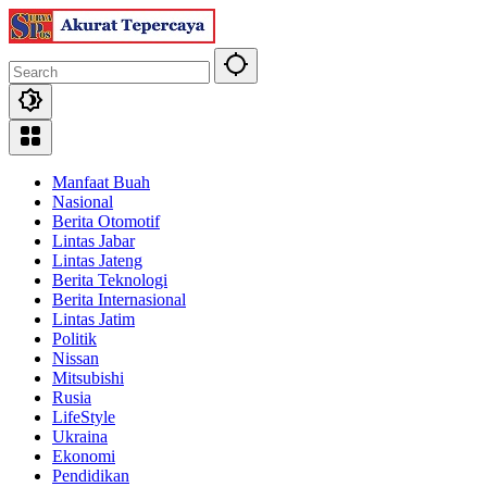
Skip
to
content
Manfaat Buah
Nasional
Berita Otomotif
Lintas Jabar
Lintas Jateng
Berita Teknologi
Berita Internasional
Lintas Jatim
Politik
Nissan
Mitsubishi
Rusia
LifeStyle
Ukraina
Ekonomi
Pendidikan