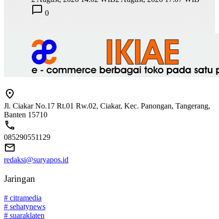
0
Jl. Ciakar No.17 Rt.01 Rw.02, Ciakar, Kec. Panongan, Tangerang,
Banten 15710
085290551129
redaksi@suryapos.id
Jaringan
# citramedia
# sehatynews
# suaraklaten