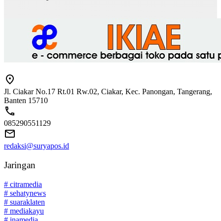
Jl. Ciakar No.17 Rt.01 Rw.02, Ciakar, Kec. Panongan, Tangerang,
Banten 15710
085290551129
redaksi@suryapos.id
Jaringan
# citramedia
# sehatynews
# suaraklaten
# mediakayu
# inamedia