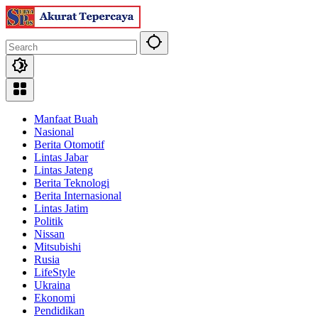
Skip
to
content
Manfaat Buah
Nasional
Berita Otomotif
Lintas Jabar
Lintas Jateng
Berita Teknologi
Berita Internasional
Lintas Jatim
Politik
Nissan
Mitsubishi
Rusia
LifeStyle
Ukraina
Ekonomi
Pendidikan