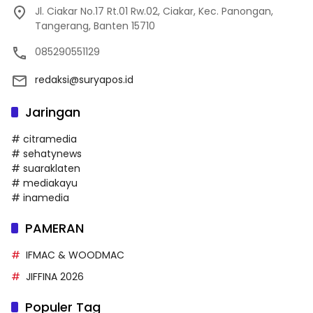
Jl. Ciakar No.17 Rt.01 Rw.02, Ciakar, Kec. Panongan,
Tangerang, Banten 15710
085290551129
redaksi@suryapos.id
Jaringan
# citramedia
# sehatynews
# suaraklaten
# mediakayu
# inamedia
PAMERAN
IFMAC & WOODMAC
JIFFINA 2026
Populer Tag