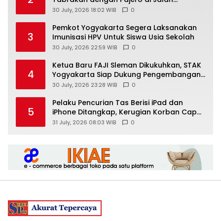
Wonosari-Yogyakarta, Diduga Masuk
30 July, 2026 18:02 WIB
0
Jalur Lawan
Pemkot Yogyakarta Segera Laksanakan
3
Imunisasi HPV Untuk Siswa Usia Sekolah
30 July, 2026 22:59 WIB
0
Ketua Baru FAJI Sleman Dikukuhkan, STAK
4
Yogyakarta Siap Dukung Pengembangan
Arung Jeram DIY
30 July, 2026 23:28 WIB
0
Pelaku Pencurian Tas Berisi iPad dan
5
iPhone Ditangkap, Kerugian Korban Capai
Rp25 Juta
31 July, 2026 08:03 WIB
0