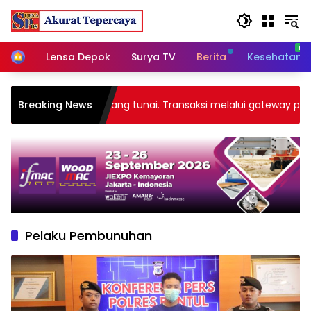
Skip
to
content
Home
Lensa Depok
Surya TV
Berita
Kesehatan
rima pembayaran uang tunai. Transaksi melalui gateway payme
Breaking News
Pelaku Pembunuhan