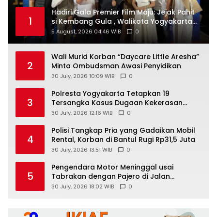
Hadiri Gala Premier Film Maju: Jejak Pahit
1
si Kembang Gula , Walikota Yogyakarta
Dorong Industri Kreatif Bangun Karakter
5 August, 2026 04:46 WIB
0
Generasi Muda
Wali Murid Korban “Daycare Little Aresha”
2
Minta Ombudsman Awasi Penyidikan
30 July, 2026 10:09 WIB
0
Polresta Yogyakarta Tetapkan 19
3
Tersangka Kasus Dugaan Kekerasan
terhadap Anak, 16 Ditahan
30 July, 2026 12:16 WIB
0
Polisi Tangkap Pria yang Gadaikan Mobil
4
Rental, Korban di Bantul Rugi Rp31,5 Juta
30 July, 2026 13:51 WIB
0
Pengendara Motor Meninggal usai
5
Tabrakan dengan Pajero di Jalan
Wonosari-Yogyakarta, Diduga Masuk
30 July, 2026 18:02 WIB
0
Jalur Lawan