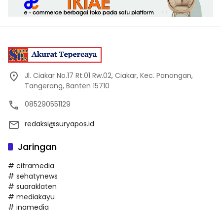
Jl. Ciakar No.17 Rt.01 Rw.02, Ciakar, Kec. Panongan,
Tangerang, Banten 15710
085290551129
redaksi@suryapos.id
Jaringan
# citramedia
# sehatynews
# suaraklaten
# mediakayu
# inamedia