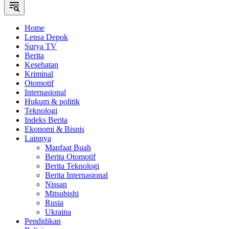
Home
Lensa Depok
Surya TV
Berita
Kesehatan
Kriminal
Otomotif
Internasional
Hukum & politik
Teknologi
Indeks Berita
Ekonomi & Bisnis
Lainnya
Manfaat Buah
Berita Otomotif
Berita Teknologi
Berita Internasional
Nissan
Mitsubishi
Rusia
Ukraina
Pendidikan