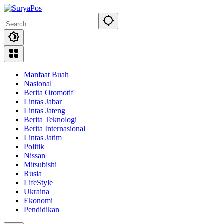
Skip
to
content
Manfaat Buah
Nasional
Berita Otomotif
Lintas Jabar
Lintas Jateng
Berita Teknologi
Berita Internasional
Lintas Jatim
Politik
Nissan
Mitsubishi
Rusia
LifeStyle
Ukraina
Ekonomi
Pendidikan