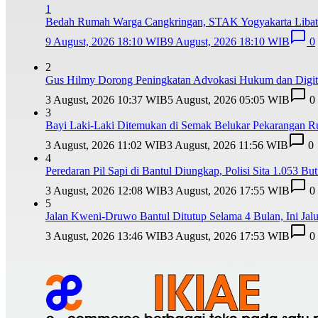
1
Bedah Rumah Warga Cangkringan, STAK Yogyakarta Libat
9 August, 2026 18:10 WIB
9 August, 2026 18:10 WIB
0
2
Gus Hilmy Dorong Peningkatan Advokasi Hukum dan Digita
3 August, 2026 10:37 WIB
5 August, 2026 05:05 WIB
0
3
Bayi Laki-Laki Ditemukan di Semak Belukar Pekarangan R
3 August, 2026 11:02 WIB
3 August, 2026 11:56 WIB
0
4
Peredaran Pil Sapi di Bantul Diungkap, Polisi Sita 1.053 But
3 August, 2026 12:08 WIB
3 August, 2026 17:55 WIB
0
5
Jalan Kweni-Druwo Bantul Ditutup Selama 4 Bulan, Ini Jalur
3 August, 2026 13:46 WIB
3 August, 2026 17:53 WIB
0