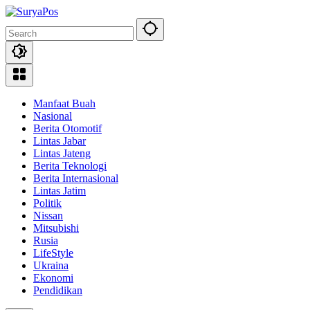
Skip
to
content
Manfaat Buah
Nasional
Berita Otomotif
Lintas Jabar
Lintas Jateng
Berita Teknologi
Berita Internasional
Lintas Jatim
Politik
Nissan
Mitsubishi
Rusia
LifeStyle
Ukraina
Ekonomi
Pendidikan