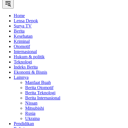
Home
Lensa Depok
Surya TV
Berita
Kesehatan
Kriminal
Otomotif
Internasional
Hukum & politik
Teknologi
Indeks Berita
Ekonomi & Bisnis
Lainnya
Manfaat Buah
Berita Otomotif
Berita Teknologi
Berita Internasional
Nissan
Mitsubishi
Rusia
Ukraina
Pendidikan