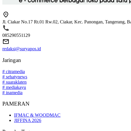
Jl. Ciakar No.17 Rt.01 Rw.02, Ciakar, Kec. Panongan, Tangerang, 
085290551129
redaksi@suryapos.id
Jaringan
# citramedia
# sehatynews
# suaraklaten
# mediakayu
# inamedia
PAMERAN
IFMAC & WOODMAC
JIFFINA 2026