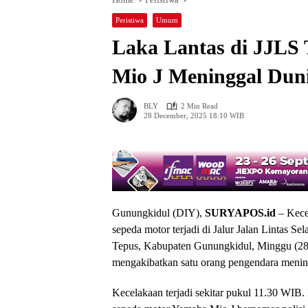
Peristiwa
Umum
Laka Lantas di JJLS
Mio J Meninggal Dun
BLY
2 Min Read
28 December, 2025 18:10 WIB
Gunungkidul (DIY),
SURYAPOS.id
– Kecel
sepeda motor terjadi di Jalur Jalan Lintas S
Tepus, Kabupaten Gunungkidul, Minggu (28/1
mengakibatkan satu orang pengendara menin
Kecelakaan terjadi sekitar pukul 11.30 WIB.