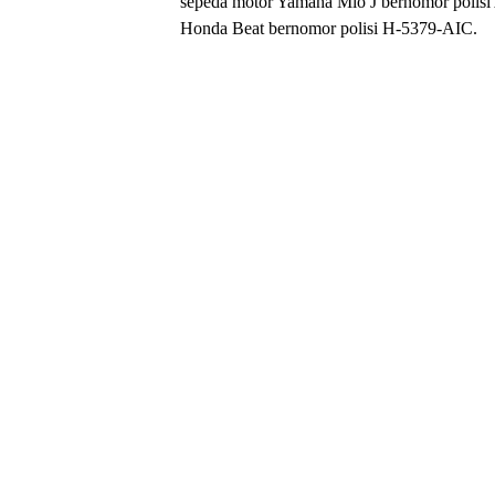
sepeda motor Yamaha Mio J bernomor polis
Honda Beat bernomor polisi H-5379-AIC.