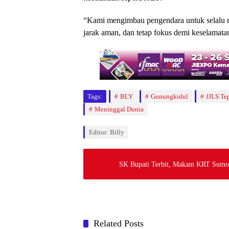
“Kami mengimbau pengendara untuk selalu me
jarak aman, dan tetap fokus demi keselamat
Tags:
BLY
Gunungkidul
JJLS Te
Meninggal Dunia
Editor: Billy
SK Bupati Terbit, Makam KRT Sumod
Related Posts
Berita
Berita