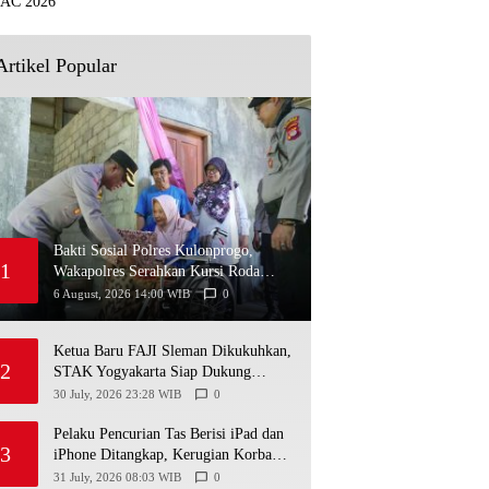
Artikel Popular
Bakti Sosial Polres Kulonprogo,
1
Wakapolres Serahkan Kursi Roda
untuk Warga Karangsari
6 August, 2026 14:00 WIB
0
Ketua Baru FAJI Sleman Dikukuhkan,
2
STAK Yogyakarta Siap Dukung
Pengembangan Arung Jeram DIY
30 July, 2026 23:28 WIB
0
Pelaku Pencurian Tas Berisi iPad dan
3
iPhone Ditangkap, Kerugian Korban
Capai Rp25 Juta
31 July, 2026 08:03 WIB
0