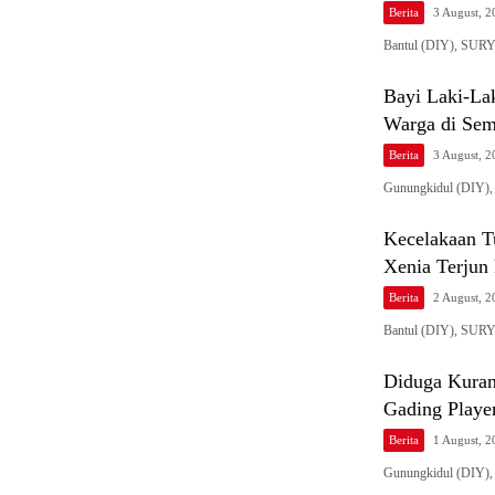
Berita
3 August, 
Bantul (DIY), SURYA
Bayi Laki-La
Warga di Sem
Berita
3 August, 
Gunungkidul (DIY)
Kecelakaan Tu
Xenia Terjun 
Berita
2 August, 
Bantul (DIY), SURY
Diduga Kuran
Gading Playe
Berita
1 August, 
Gunungkidul (DIY),