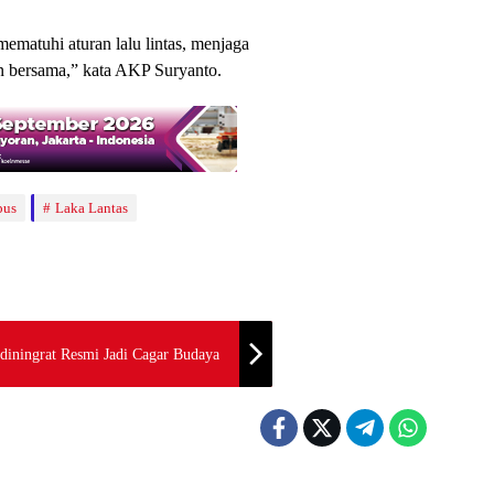
matuhi aturan lalu lintas, menjaga
an bersama,” kata AKP Suryanto.
pus
Laka Lantas
iningrat Resmi Jadi Cagar Budaya
Berita