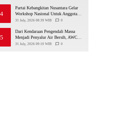
Partai Kebangkitan Nusantara Gelar
4
Workshop Nasional Untuk Anggota
DPRD Kabupaten/Kota di Yogyakarta
31 July, 2026 08:39 WIB
0
Dari Kendaraan Pengendali Massa
5
Menjadi Penyalur Air Bersih, AWC
Polres Gunungkidul Bantu Warga
31 July, 2026 09:10 WIB
0
Kekeringan