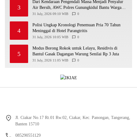
Dari Kendaraan Pengendali Massa Menjadi Penyalur
3
Air Bersih, AWC Polres Gunungkidul Bantu Warga
Kekeringan
31 July, 2026 09:10 WIB
0
Polisi Ungkap Kronologi Penemuan Pria 70 Tahun
4
Meninggal di Hotel Parangtritis
31 July, 2026 10:05 WIB
0
Modus Borong Rokok untuk Lelayu, Residivis di
5
Bantul Gasak Dagangan Warung Senilai Rp 3 Juta
31 July, 2026 11:05 WIB
0
Jl. Ciakar No.17 Rt.01 Rw.02, Ciakar, Kec. Panongan, Tangerang,
Banten 15710
085290551129