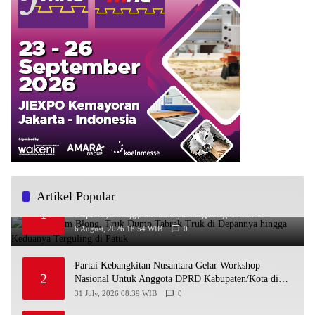
Artikel Popular
Diduga Rem Blong, Truk Dump Tabrak Truk di
1
Depannya hingga Keduanya Terguling di Patuk
6 August, 2026 18:54 WIB
0
Partai Kebangkitan Nusantara Gelar Workshop
2
Nasional Untuk Anggota DPRD Kabupaten/Kota di
Yogyakarta
31 July, 2026 08:39 WIB
0