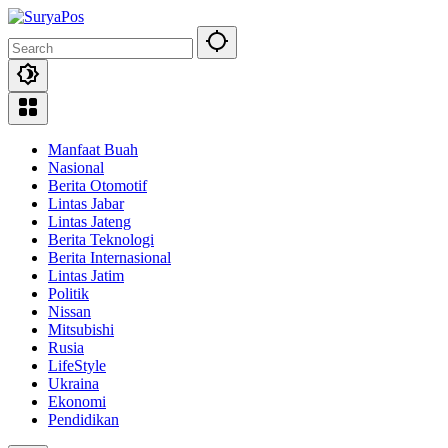
Skip
to
content
Manfaat Buah
Nasional
Berita Otomotif
Lintas Jabar
Lintas Jateng
Berita Teknologi
Berita Internasional
Lintas Jatim
Politik
Nissan
Mitsubishi
Rusia
LifeStyle
Ukraina
Ekonomi
Pendidikan