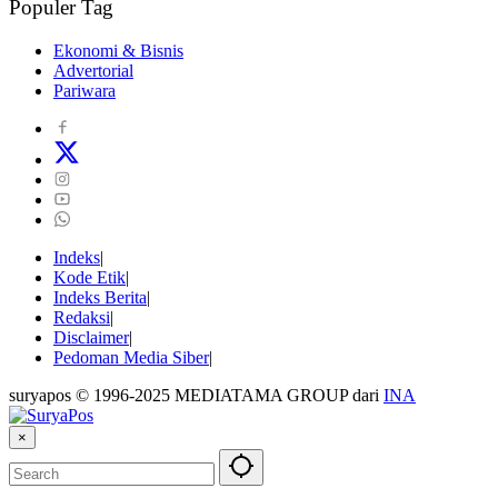
Populer Tag
Ekonomi & Bisnis
Advertorial
Pariwara
Indeks
Kode Etik
Indeks Berita
Redaksi
Disclaimer
Pedoman Media Siber
suryapos © 1996-2025 MEDIATAMA GROUP dari
INA
×