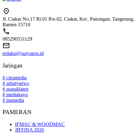
Jl. Ciakar No.17 Rt.01 Rw.02, Ciakar, Kec. Panongan, Tangerang,
Banten 15710
085290551129
redaksi@suryapos.id
Jaringan
# citramedia
# sehatynews
# suaraklaten
# mediakayu
# inamedia
PAMERAN
IFMAC & WOODMAC
JIFFINA 2026