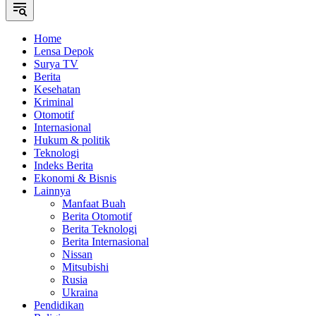
Home
Lensa Depok
Surya TV
Berita
Kesehatan
Kriminal
Otomotif
Internasional
Hukum & politik
Teknologi
Indeks Berita
Ekonomi & Bisnis
Lainnya
Manfaat Buah
Berita Otomotif
Berita Teknologi
Berita Internasional
Nissan
Mitsubishi
Rusia
Ukraina
Pendidikan