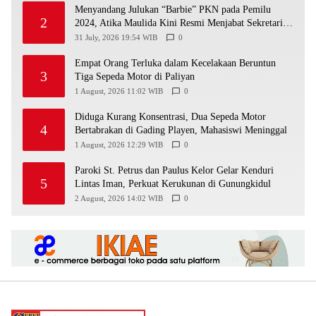
Menyandang Julukan “Barbie” PKN pada Pemilu
2
2024, Atika Maulida Kini Resmi Menjabat Sekretaris
PIMDA PKN DIY
31 July, 2026 19:54 WIB
0
Empat Orang Terluka dalam Kecelakaan Beruntun
3
Tiga Sepeda Motor di Paliyan
1 August, 2026 11:02 WIB
0
Diduga Kurang Konsentrasi, Dua Sepeda Motor
4
Bertabrakan di Gading Playen, Mahasiswi Meninggal
1 August, 2026 12:29 WIB
0
Paroki St. Petrus dan Paulus Kelor Gelar Kenduri
5
Lintas Iman, Perkuat Kerukunan di Gunungkidul
2 August, 2026 14:02 WIB
0