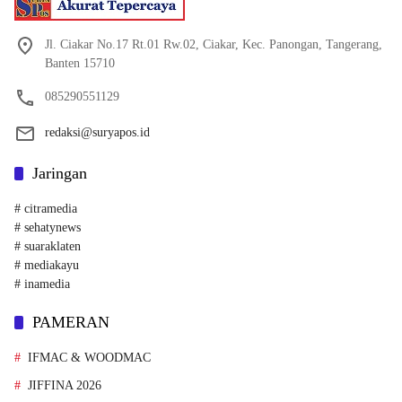
Jl. Ciakar No.17 Rt.01 Rw.02, Ciakar, Kec. Panongan, Tangerang,
Banten 15710
085290551129
redaksi@suryapos.id
Jaringan
# citramedia
# sehatynews
# suaraklaten
# mediakayu
# inamedia
PAMERAN
IFMAC & WOODMAC
JIFFINA 2026