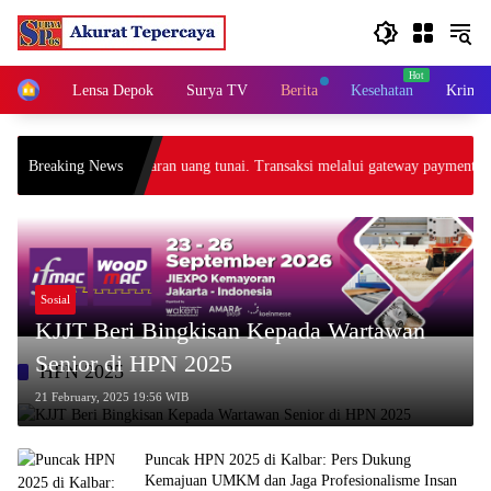
Skip
to
content
Home
Lensa Depok
Surya TV
Berita
Kesehatan
Krimin
 menerima pembayaran uang tunai. Transaksi melalui gateway payment atau 
Breaking News
Sosial
KJJT Beri Bingkisan Kepada Wartawan
Senior di HPN 2025
HPN 2025
21 February, 2025 19:56 WIB
Puncak HPN 2025 di Kalbar: Pers Dukung
Kemajuan UMKM dan Jaga Profesionalisme Insan