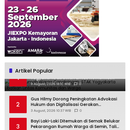
Artikel Popular
Bedah Rumah Warga Cangkringan, STAK
1
Yogyakarta Libatkan Lintas Komunitas
dan Warga
9 August, 2026 18:10 WIB
0
Gus Hilmy Dorong Peningkatan Advokasi
2
Hukum dan Digitalisasi Gerakan
Meningkatkan Kualitas PMII DIY
3 August, 2026 10:37 WIB
0
Bayi Laki-Laki Ditemukan di Semak Belukar
3
Pekarangan Rumah Warga di Semin, Tali