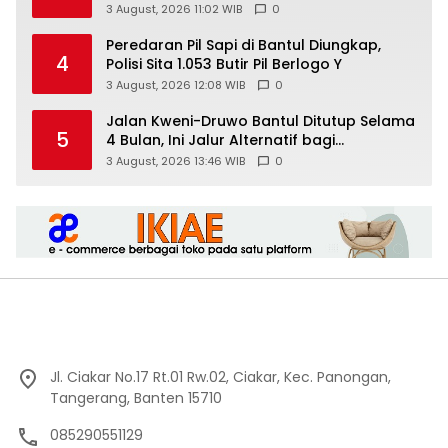
Pusar Masih Menempel
3 August, 2026 11:02 WIB
0
Peredaran Pil Sapi di Bantul Diungkap,
4
Polisi Sita 1.053 Butir Pil Berlogo Y
3 August, 2026 12:08 WIB
0
Jalan Kweni-Druwo Bantul Ditutup Selama
5
4 Bulan, Ini Jalur Alternatif bagi
Pengendara
3 August, 2026 13:46 WIB
0
Jl. Ciakar No.17 Rt.01 Rw.02, Ciakar, Kec. Panongan,
Tangerang, Banten 15710
085290551129