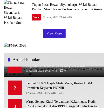
Tinjau Pasar Hewan Siyonoharjo, Wakil Bupati
Pastikan Stok Hewan Kurban pada Tahun ini Aman
Sosial
22 June, 2023 21:44 WIB
View More
Artikel Popular
Kios LPG dan Warung Nasi Rames di Kotagede
1
Yogyakarta Terbakar, 54 Tabung Gas Ludes
10 August, 2026 10:27 WIB
0
Sambut 11.099 Gajah Mada Muda, Rektor UGM
2
Resmikan Kegiatan PIONIR
4 August, 2026 11:36 WIB
0
Warga Sempu Kidul Terdampak Kekeringan, Kodim
3
0730/Gunungkidul dan BPBD Bergerak Salurkan Air