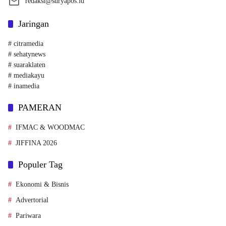
redaksi@suryapos.id
Jaringan
# citramedia
# sehatynews
# suaraklaten
# mediakayu
# inamedia
PAMERAN
IFMAC & WOODMAC
JIFFINA 2026
Populer Tag
Ekonomi & Bisnis
Advertorial
Pariwara