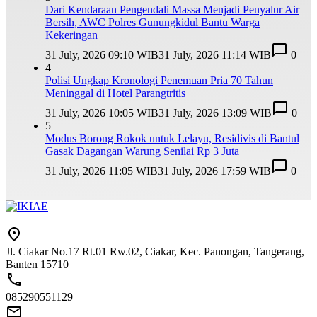
Dari Kendaraan Pengendali Massa Menjadi Penyalur Air
Bersih, AWC Polres Gunungkidul Bantu Warga
Kekeringan
31 July, 2026 09:10 WIB
31 July, 2026 11:14 WIB
0
4
Polisi Ungkap Kronologi Penemuan Pria 70 Tahun
Meninggal di Hotel Parangtritis
31 July, 2026 10:05 WIB
31 July, 2026 13:09 WIB
0
5
Modus Borong Rokok untuk Lelayu, Residivis di Bantul
Gasak Dagangan Warung Senilai Rp 3 Juta
31 July, 2026 11:05 WIB
31 July, 2026 17:59 WIB
0
Jl. Ciakar No.17 Rt.01 Rw.02, Ciakar, Kec. Panongan, Tangerang,
Banten 15710
085290551129