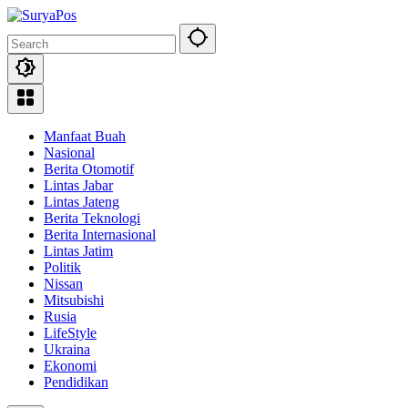
Skip
to
content
Manfaat Buah
Nasional
Berita Otomotif
Lintas Jabar
Lintas Jateng
Berita Teknologi
Berita Internasional
Lintas Jatim
Politik
Nissan
Mitsubishi
Rusia
LifeStyle
Ukraina
Ekonomi
Pendidikan