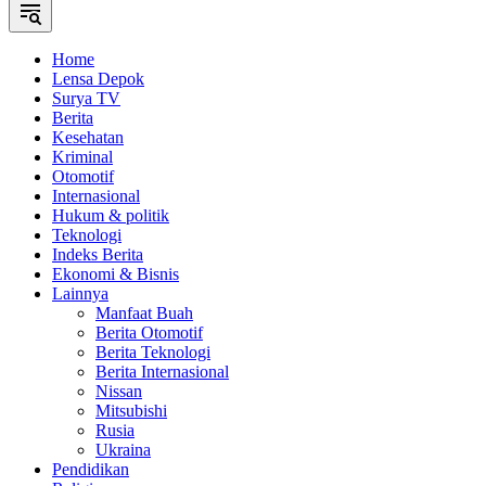
Home
Lensa Depok
Surya TV
Berita
Kesehatan
Kriminal
Otomotif
Internasional
Hukum & politik
Teknologi
Indeks Berita
Ekonomi & Bisnis
Lainnya
Manfaat Buah
Berita Otomotif
Berita Teknologi
Berita Internasional
Nissan
Mitsubishi
Rusia
Ukraina
Pendidikan