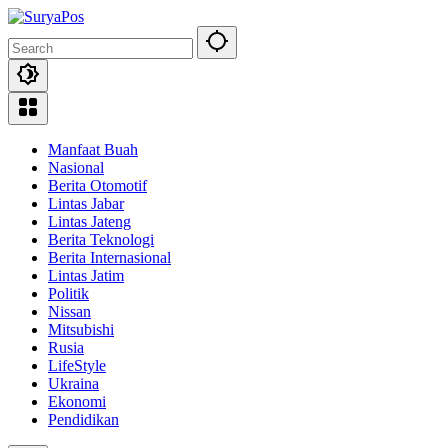
Skip
to
content
Manfaat Buah
Nasional
Berita Otomotif
Lintas Jabar
Lintas Jateng
Berita Teknologi
Berita Internasional
Lintas Jatim
Politik
Nissan
Mitsubishi
Rusia
LifeStyle
Ukraina
Ekonomi
Pendidikan