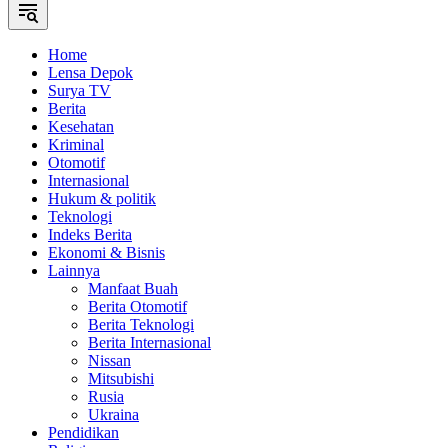
Home
Lensa Depok
Surya TV
Berita
Kesehatan
Kriminal
Otomotif
Internasional
Hukum & politik
Teknologi
Indeks Berita
Ekonomi & Bisnis
Lainnya
Manfaat Buah
Berita Otomotif
Berita Teknologi
Berita Internasional
Nissan
Mitsubishi
Rusia
Ukraina
Pendidikan