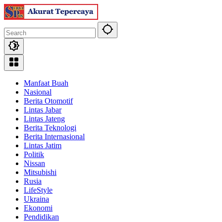
Skip
to
content
Manfaat Buah
Nasional
Berita Otomotif
Lintas Jabar
Lintas Jateng
Berita Teknologi
Berita Internasional
Lintas Jatim
Politik
Nissan
Mitsubishi
Rusia
LifeStyle
Ukraina
Ekonomi
Pendidikan