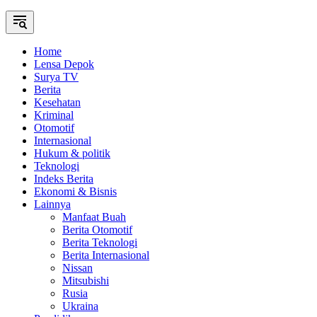
Home
Lensa Depok
Surya TV
Berita
Kesehatan
Kriminal
Otomotif
Internasional
Hukum & politik
Teknologi
Indeks Berita
Ekonomi & Bisnis
Lainnya
Manfaat Buah
Berita Otomotif
Berita Teknologi
Berita Internasional
Nissan
Mitsubishi
Rusia
Ukraina