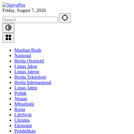
Skip
to
Friday, August 7, 2026
content
Manfaat Buah
Nasional
Berita Otomotif
Lintas Jabar
Lintas Jateng
Berita Teknologi
Berita Internasional
Lintas Jatim
Politik
Nissan
Mitsubishi
Rusia
LifeStyle
Ukraina
Ekonomi
Pendidikan