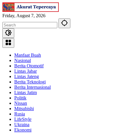
Skip
to
content
Friday, August 7, 2026
Manfaat Buah
Nasional
Berita Otomotif
Lintas Jabar
Lintas Jateng
Berita Teknologi
Berita Internasional
Lintas Jatim
Politik
Nissan
Mitsubishi
Rusia
LifeStyle
Ukraina
Ekonomi