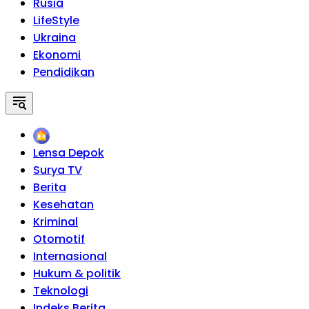
Rusia
LifeStyle
Ukraina
Ekonomi
Pendidikan
Home
Lensa Depok
Surya TV
Berita
Kesehatan
Kriminal
Otomotif
Internasional
Hukum & politik
Teknologi
Indeks Berita