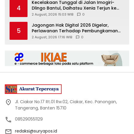
Kecelakaan Tunggal di Jalan Imogiri-
4
Dlingo Bantul, Daihatsu Xenia Terjun ke
Jurang
2 August, 2026 15:03 WIB
0
Jagongan Hak Digital 2026 Digelar,
5
Perlawanan Terhadap Pembungkaman
Media Digital
2 August, 2026 17:16 WIB
0
Jl. Ciakar No.17 Rt.01 Rw.02, Ciakar, Kec. Panongan,
Tangerang, Banten 15710
085290551129
redaksi@suryapos.id