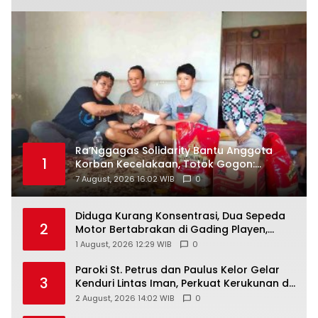
Ra’Nggagas Solidarity Bantu Anggota
1
Korban Kecelakaan, Totok Gogon:
Solidaritas Harus Jadi Tindakan Nyata
7 August, 2026 16:02 WIB
0
Diduga Kurang Konsentrasi, Dua Sepeda
2
Motor Bertabrakan di Gading Playen,
Mahasiswi Meninggal
1 August, 2026 12:29 WIB
0
Paroki St. Petrus dan Paulus Kelor Gelar
3
Kenduri Lintas Iman, Perkuat Kerukunan di
Gunungkidul
2 August, 2026 14:02 WIB
0