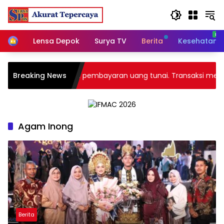
Skip
to
content
Home
Lensa Depok
Surya TV
Berita
Kesehatan
p, tidak menerima pembayaran uang tunai. Transaksi melalui 
Breaking News
Agam Inong
Berita