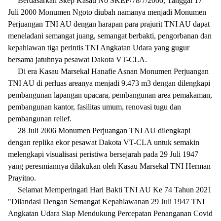
Berdasarkan Skep Kasau No SKEP/78/7/2000, Tanggal 17
Juli 2000 Monumen Ngoto diubah namanya menjadi Monumen
Perjuangan TNI AU dengan harapan para prajurit TNI AU dapat
meneladani semangat juang, semangat berbakti, pengorbanan dan
kepahlawan tiga perintis TNI Angkatan Udara yang gugur
bersama jatuhnya pesawat Dakota VT-CLA.
Di era Kasau Marsekal Hanafie Asnan Monumen Perjuangan
TNI AU di perluas areanya menjadi 9.473 m3 dengan dilengkapi
pembangunan lapangan upacara, pembangunan area pemakaman,
pembangunan kantor, fasilitas umum, renovasi tugu dan
pembangunan relief.
28 Juli 2006 Monumen Perjuangan TNI AU dilengkapi
dengan replika ekor pesawat Dakota VT-CLA untuk semakin
melengkapi visualisasi peristiwa bersejarah pada 29 Juli 1947
yang peresmiannya dilakukan oleh Kasau Marsekal TNI Herman
Prayitno.
Selamat Memperingati Hari Bakti TNI AU Ke 74 Tahun 2021
"Dilandasi Dengan Semangat Kepahlawanan 29 Juli 1947 TNI
Angkatan Udara Siap Mendukung Percepatan Penanganan Covid