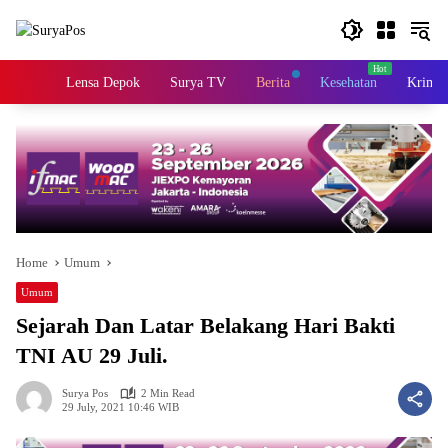
Skip
to
content
Home
Lensa Depok
Surya TV
Berita
Kesehatan
Krimin
Home
Umum
Umum
Sejarah Dan Latar Belakang Hari Bakti
TNI AU 29 Juli.
Surya Pos
2 Min Read
29 July, 2021 10:46 WIB