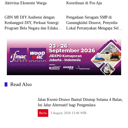
Aktivitas Ekonomi Warga
Koordinasi di Pos Aju
Berita
Berita
GBN MI DIY Audiensi dengan
Pengadaan Seragam SMP di
Kesbangpol DIY, Perkuat Sinergi
Gunungkidul Disorot, Penyedia
Program Bela Negara dan Edukasi
Lokal Pertanyakan Mengapa Selalu
Cinta Tanah Air
Mengarah ke Vendor yang Sama
Read Also
Jalan Kweni-Druwo Bantul Ditutup Selama 4 Bulan,
Ini Jalur Alternatif bagi Pengendara
Berita
3 August, 2026 13:46 WIB