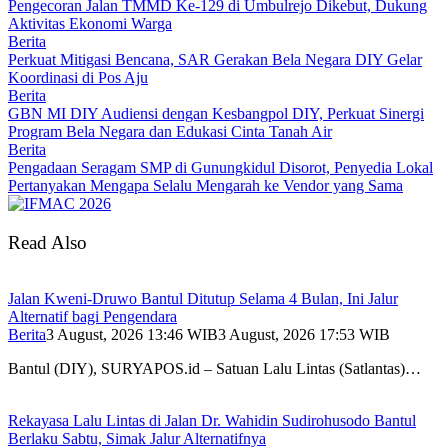
Pengecoran Jalan TMMD Ke-129 di Umbulrejo Dikebut, Dukung
Aktivitas Ekonomi Warga
Berita
Perkuat Mitigasi Bencana, SAR Gerakan Bela Negara DIY Gelar
Koordinasi di Pos Aju
Berita
GBN MI DIY Audiensi dengan Kesbangpol DIY, Perkuat Sinergi
Program Bela Negara dan Edukasi Cinta Tanah Air
Berita
Pengadaan Seragam SMP di Gunungkidul Disorot, Penyedia Lokal
Pertanyakan Mengapa Selalu Mengarah ke Vendor yang Sama
Read Also
Jalan Kweni-Druwo Bantul Ditutup Selama 4 Bulan, Ini Jalur
Alternatif bagi Pengendara
Berita
3 August, 2026 13:46 WIB
3 August, 2026 17:53 WIB
Bantul (DIY), SURYAPOS.id – Satuan Lalu Lintas (Satlantas)…
Rekayasa Lalu Lintas di Jalan Dr. Wahidin Sudirohusodo Bantul
Berlaku Sabtu, Simak Jalur Alternatifnya