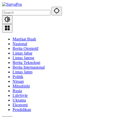
Skip
to
content
Manfaat Buah
Nasional
Berita Otomotif
Lintas Jabar
Lintas Jateng
Berita Teknologi
Berita Internasional
Lintas Jatim
Politik
Nissan
Mitsubishi
Rusia
LifeStyle
Ukraina
Ekonomi
Pendidikan