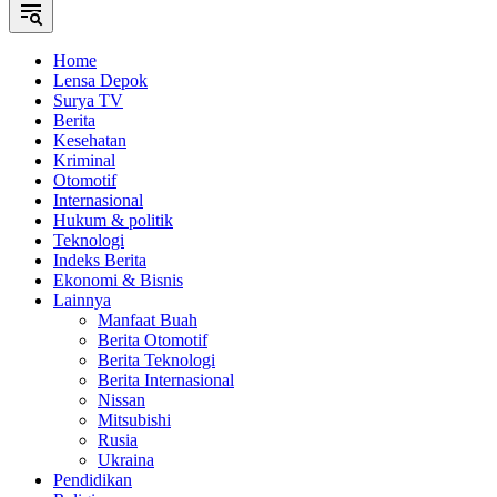
Home
Lensa Depok
Surya TV
Berita
Kesehatan
Kriminal
Otomotif
Internasional
Hukum & politik
Teknologi
Indeks Berita
Ekonomi & Bisnis
Lainnya
Manfaat Buah
Berita Otomotif
Berita Teknologi
Berita Internasional
Nissan
Mitsubishi
Rusia
Ukraina
Pendidikan