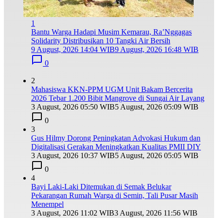
1
Bantu Warga Hadapi Musim Kemarau, Ra’Nggagas
Solidarity Distribusikan 10 Tangki Air Bersih
9 August, 2026 14:04 WIB
9 August, 2026 16:48 WIB
0
2
Mahasiswa KKN-PPM UGM Unit Bakam Bercerita
2026 Tebar 1.200 Bibit Mangrove di Sungai Air Layang
3 August, 2026 05:50 WIB
5 August, 2026 05:09 WIB
0
3
Gus Hilmy Dorong Peningkatan Advokasi Hukum dan
Digitalisasi Gerakan Meningkatkan Kualitas PMII DIY
3 August, 2026 10:37 WIB
5 August, 2026 05:05 WIB
0
4
Bayi Laki-Laki Ditemukan di Semak Belukar
Pekarangan Rumah Warga di Semin, Tali Pusar Masih
Menempel
3 August, 2026 11:02 WIB
3 August, 2026 11:56 WIB