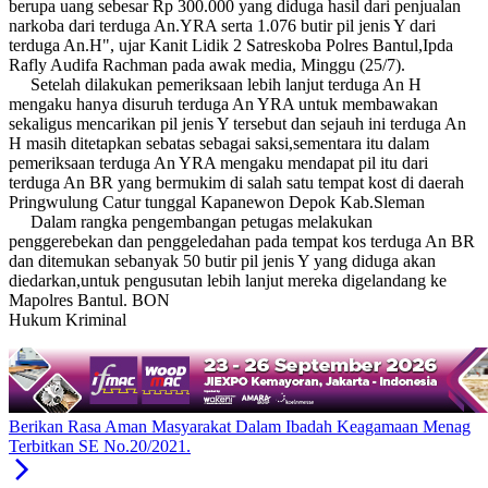
berupa uang sebesar Rp 300.000 yang diduga hasil dari penjualan
narkoba dari terduga An.YRA serta 1.076 butir pil jenis Y dari
terduga An.H", ujar Kanit Lidik 2 Satreskoba Polres Bantul,Ipda
Rafly Audifa Rachman pada awak media, Minggu (25/7).
Setelah dilakukan pemeriksaan lebih lanjut terduga An H
mengaku hanya disuruh terduga An YRA untuk membawakan
sekaligus mencarikan pil jenis Y tersebut dan sejauh ini terduga An
H masih ditetapkan sebatas sebagai saksi,sementara itu dalam
pemeriksaan terduga An YRA mengaku mendapat pil itu dari
terduga An BR yang bermukim di salah satu tempat kost di daerah
Pringwulung Catur tunggal Kapanewon Depok Kab.Sleman
Dalam rangka pengembangan petugas melakukan
penggerebekan dan penggeledahan pada tempat kos terduga An BR
dan ditemukan sebanyak 50 butir pil jenis Y yang diduga akan
diedarkan,untuk pengusutan lebih lanjut mereka digelandang ke
Mapolres Bantul. BON
Hukum Kriminal
Berikan Rasa Aman Masyarakat Dalam Ibadah Keagamaan Menag
Terbitkan SE No.20/2021.