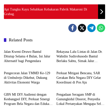
Api Tungku Kayu Sebabkan Kebakaran Pabrik Makaroni Di
Grabag.
Related Posts
Berita
Berita
Jalan Kweni-Druwo Bantul
Rekayasa Lalu Lintas di Jalan Dr.
Ditutup Selama 4 Bulan, Ini Jalur
Wahidin Sudirohusodo Bantul
Alternatif bagi Pengendara
Berlaku Sabtu, Simak Jalur
Berita
Berita
Alternatifnya
Pengecoran Jalan TMMD Ke-129
Perkuat Mitigasi Bencana, SAR
di Umbulrejo Dikebut, Dukung
Gerakan Bela Negara DIY Gelar
Aktivitas Ekonomi Warga
Koordinasi di Pos Aju
Berita
Berita
GBN MI DIY Audiensi dengan
Pengadaan Seragam SMP di
Kesbangpol DIY, Perkuat Sinergi
Gunungkidul Disorot, Penyedia
Program Bela Negara dan Edukasi
Lokal Pertanyakan Mengapa Selalu
Cinta Tanah Air
Mengarah ke Vendor yang Sama