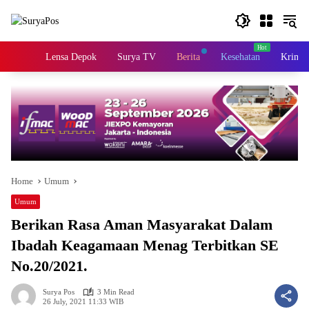
Skip
to
content
Home
Lensa Depok
Surya TV
Berita
Kesehatan
Krimin
Home
Umum
Umum
Berikan Rasa Aman Masyarakat Dalam
Ibadah Keagamaan Menag Terbitkan SE
No.20/2021.
Surya Pos
3 Min Read
26 July, 2021 11:33 WIB