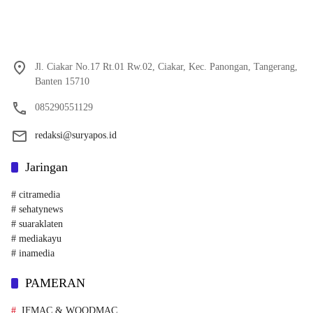
Jl. Ciakar No.17 Rt.01 Rw.02, Ciakar, Kec. Panongan, Tangerang,
Banten 15710
085290551129
redaksi@suryapos.id
Jaringan
# citramedia
# sehatynews
# suaraklaten
# mediakayu
# inamedia
PAMERAN
IFMAC & WOODMAC