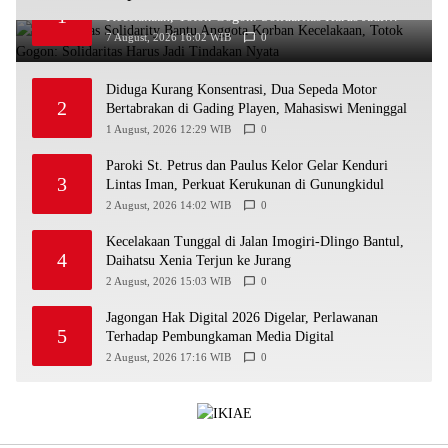
1
Kecelakaan, Totok Gogon: Solidaritas Harus Jadi
Tindakan Nyata
7 August, 2026 16:02 WIB
0
Diduga Kurang Konsentrasi, Dua Sepeda Motor
2
Bertabrakan di Gading Playen, Mahasiswi Meninggal
1 August, 2026 12:29 WIB
0
Paroki St. Petrus dan Paulus Kelor Gelar Kenduri
3
Lintas Iman, Perkuat Kerukunan di Gunungkidul
2 August, 2026 14:02 WIB
0
Kecelakaan Tunggal di Jalan Imogiri-Dlingo Bantul,
4
Daihatsu Xenia Terjun ke Jurang
2 August, 2026 15:03 WIB
0
Jagongan Hak Digital 2026 Digelar, Perlawanan
5
Terhadap Pembungkaman Media Digital
2 August, 2026 17:16 WIB
0