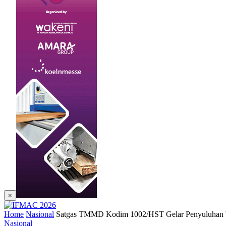
×
Home
Nasional
Satgas TMMD Kodim 1002/HST Gelar Penyuluhan
Nasional