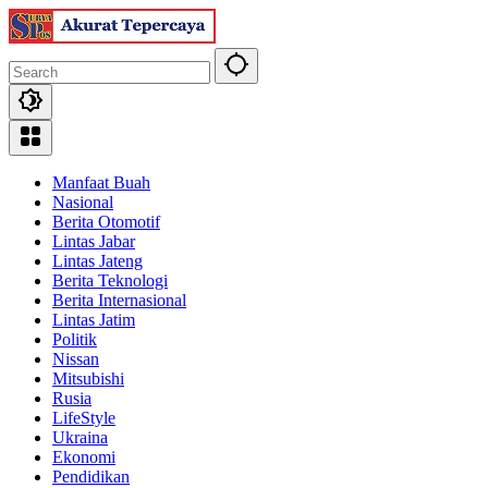
Skip
to
content
Manfaat Buah
Nasional
Berita Otomotif
Lintas Jabar
Lintas Jateng
Berita Teknologi
Berita Internasional
Lintas Jatim
Politik
Nissan
Mitsubishi
Rusia
LifeStyle
Ukraina
Ekonomi
Pendidikan