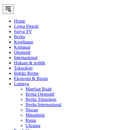
Home
Lensa Depok
Surya TV
Berita
Kesehatan
Kriminal
Otomotif
Internasional
Hukum & politik
Teknologi
Indeks Berita
Ekonomi & Bisnis
Lainnya
Manfaat Buah
Berita Otomotif
Berita Teknologi
Berita Internasional
Nissan
Mitsubishi
Rusia
Ukraina